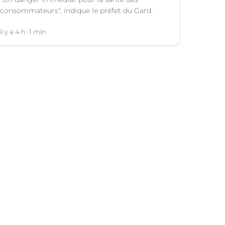
consommateurs", indique le préfet du Gard.
il y a 4 h
1 min