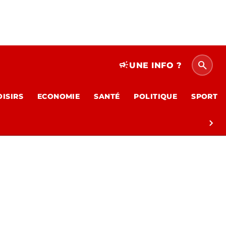
search
campaign
UNE INFO ?
OISIRS
ECONOMIE
SANTÉ
POLITIQUE
SPORT
chevron_right