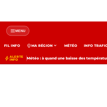
menu
MENU
expand_more
location_on
FIL INFO
MA RÉGION
MÉTÉO
INFO TRAFI
ALERTE
bolt
Météo : à quand une baisse des températur
INFO