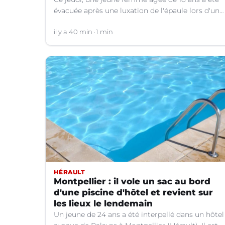
évacuée après une luxation de l'épaule lors d'un
plongeon dans une rivière à Saint-André-de-
Valborgne (Gard).
il y a 40 min
1 min
HÉRAULT
Montpellier : il vole un sac au bord
d'une piscine d'hôtel et revient sur
les lieux le lendemain
Un jeune de 24 ans a été interpellé dans un hôtel