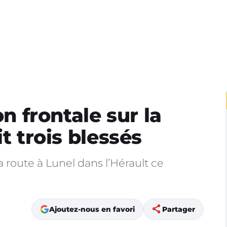
on frontale sur la
t trois blessés
a route à Lunel dans l’Hérault ce
share
Ajoutez-nous en favori
Partager