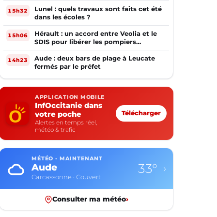
Ouverte
Lunel : quels travaux sont faits cet été
15h32
dans les écoles ?
Hérault : un accord entre Veolia et le
15h06
SDIS pour libérer les pompiers
volontaires
Aude : deux bars de plage à Leucate
14h23
fermés par le préfet
APPLICATION MOBILE
InfOccitanie dans
votre poche
Télécharger
Alertes en temps réel,
météo & trafic
MÉTÉO · MAINTENANT
33°
Aude
›
Carcassonne · Couvert
Consulter ma météo
›