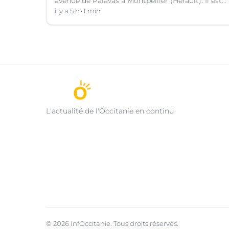
avenue de Palavas à Montpellier (Hérault). Il est
suspecté d'avoir volé le sac d'une cliente.
il y a 5 h
1 min
L'actualité de l'Occitanie en continu
© 2026 InfOccitanie. Tous droits réservés.