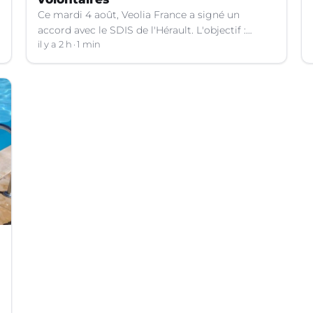
Ce mardi 4 août, Veolia France a signé un
accord avec le SDIS de l'Hérault. L'objectif :
faciliter la disponibilité des salariés de
il y a 2 h
1 min
l'entreprise engagés en qualité de sapeurs-
pompiers volontaires.