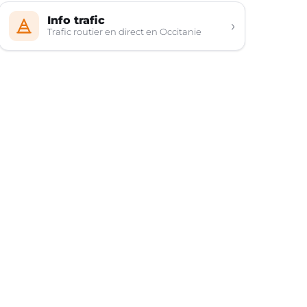
Info trafic
›
Trafic routier en direct en Occitanie