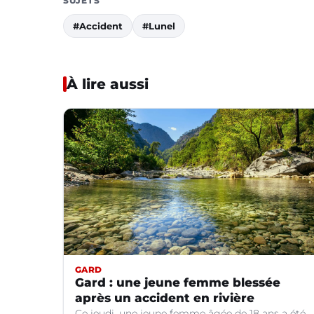
SUJETS
#Accident
#Lunel
À lire aussi
GARD
Gard : une jeune femme blessée
après un accident en rivière
Ce jeudi, une jeune femme âgée de 18 ans a été