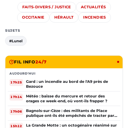
FAITS-DIVERS / JUSTICE
ACTUALITÉS
OCCITANIE
HÉRAULT
INCENDIES
SUJETS
#Lunel
FIL INFO
24/7
AUJOURD'HUI
Gard : un incendie au bord de l'A9 près de
17h25
Bezouce
Météo : baisse du mercure et retour des
17h14
orages ce week-end, où vont-ils frapper ?
Bagnols-sur-Cèze : des militants de Place
17h06
publique ont-ils été empêchés de tracter par
la mairie ?
La Grande Motte : un octogénaire réanimé sur
15h12