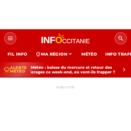
menu
search
expand_more
location_on
FIL INFO
MA RÉGION
MÉTÉO
INFO TRAF
Météo : baisse du mercure et retour des
ALERTE
thunderstorm
chevron_right
MÉTÉO
orages ce week-end, où vont-ils frapper ?
PUBLICITÉ