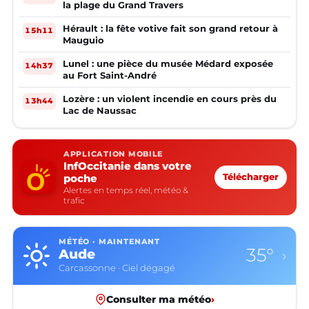
la plage du Grand Travers
Hérault : la fête votive fait son grand retour à
15h11
Mauguio
Lunel : une pièce du musée Médard exposée
14h37
au Fort Saint-André
Lozère : un violent incendie en cours près du
13h44
Lac de Naussac
APPLICATION MOBILE
InfOccitanie dans votre
poche
Télécharger
Alertes en temps réel, météo &
trafic
MÉTÉO · MAINTENANT
35°
Aude
›
Carcassonne · Ciel dégagé
Consulter ma météo
›