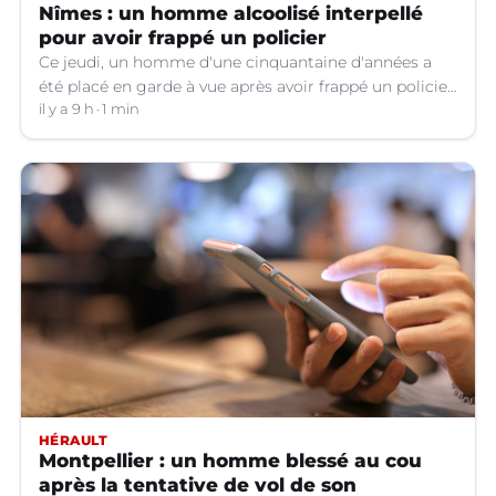
Nîmes : un homme alcoolisé interpellé
pour avoir frappé un policier
Ce jeudi, un homme d'une cinquantaine d'années a
été placé en garde à vue après avoir frappé un policier
hors service à Nîmes (Gard).
il y a 9 h
1 min
HÉRAULT
Montpellier : un homme blessé au cou
après la tentative de vol de son