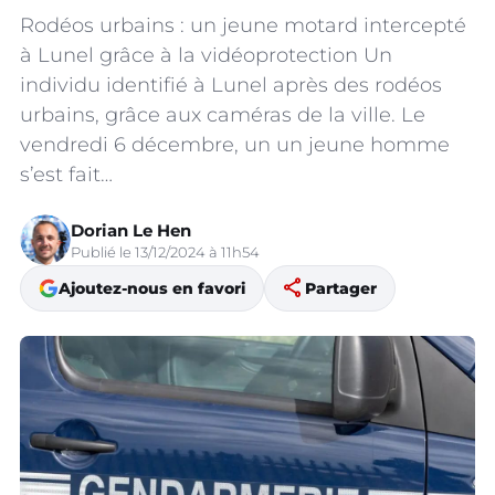
Rodéos urbains : un jeune motard intercepté
à Lunel grâce à la vidéoprotection Un
individu identifié à Lunel après des rodéos
urbains, grâce aux caméras de la ville. Le
vendredi 6 décembre, un un jeune homme
s’est fait…
Dorian Le Hen
Publié le 13/12/2024 à 11h54
share
Ajoutez-nous en favori
Partager