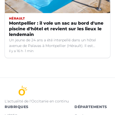
HÉRAULT
Montpellier : il vole un sac au bord d'une
piscine d'hôtel et revient sur les lieux le
lendemain
Un jeune de 24 ans a été interpellé dans un hôtel
avenue de Palavas à Montpellier (Hérault). Il est
suspecté d'avoir volé le sac d'une cliente.
il y a 16 h
1 min
L'actualité de l'Occitanie en continu
RUBRIQUES
DÉPARTEMENTS