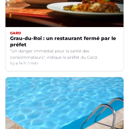
GARD
Grau-du-Roi : un restaurant fermé par le
préfet
"Un danger immédiat pour la santé des
consommateurs", indique le préfet du Gard.
il y a 14 h
1 min