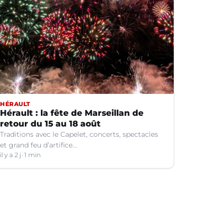
HÉRAULT
Hérault : la fête de Marseillan de
retour du 15 au 18 août
Traditions avec le Capelet, concerts, spectacles
et grand feu d’artifice...
il y a 2 j
1 min