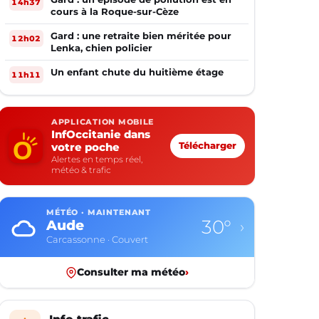
14h37
cours à la Roque-sur-Cèze
Gard : une retraite bien méritée pour
12h02
Lenka, chien policier
Un enfant chute du huitième étage
11h11
APPLICATION MOBILE
InfOccitanie dans
votre poche
Télécharger
Alertes en temps réel,
météo & trafic
MÉTÉO · MAINTENANT
30°
Aude
›
Carcassonne · Couvert
Consulter ma météo
›