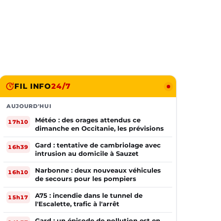
FIL INFO
24/7
AUJOURD'HUI
Météo : des orages attendus ce
17h10
dimanche en Occitanie, les prévisions
Gard : tentative de cambriolage avec
16h39
intrusion au domicile à Sauzet
Narbonne : deux nouveaux véhicules
16h10
de secours pour les pompiers
A75 : incendie dans le tunnel de
15h17
l'Escalette, trafic à l'arrêt
Gard : un épisode de pollution est en