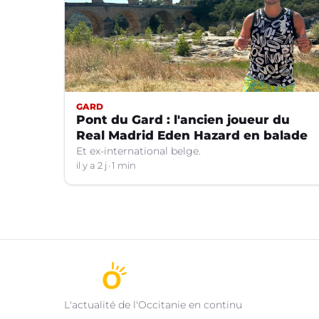
GARD
Pont du Gard : l'ancien joueur du
Real Madrid Eden Hazard en balade
Et ex-international belge.
il y a 2 j
1 min
L'actualité de l'Occitanie en continu