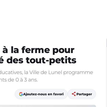
s à la ferme pour
té des tout-petits
ducatives, la Ville de Lunel programme
nts de 0 à 3 ans.
share
Ajoutez-nous en favori
Partager