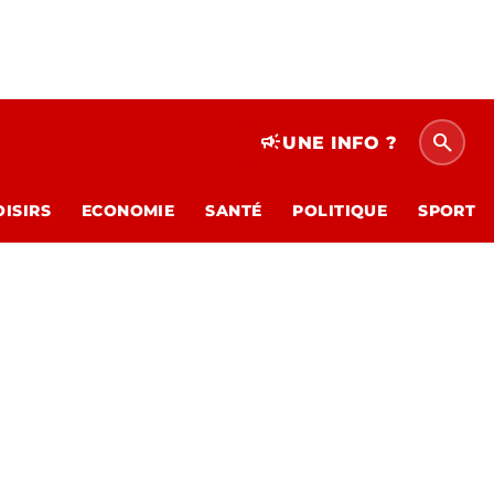
search
campaign
UNE INFO ?
OISIRS
ECONOMIE
SANTÉ
POLITIQUE
SPORT