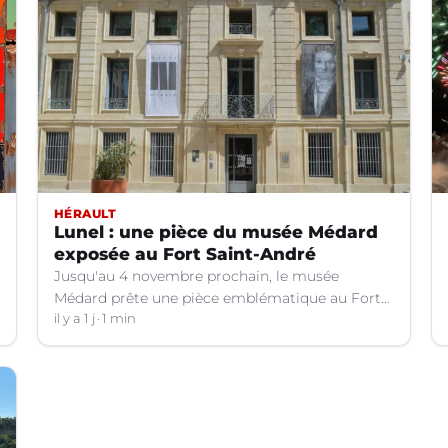
HÉRAULT
Lunel : une pièce du musée Médard
exposée au Fort Saint-André
Jusqu'au 4 novembre prochain, le musée
Médard prête une pièce emblématique au Fort
Saint-André à Villeneuve-lez-Avignon (Gard).
il y a 1 j
1 min