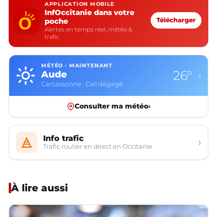
APPLICATION MOBILE
InfOccitanie dans votre
poche
Télécharger
Alertes en temps réel, météo &
trafic
MÉTÉO · MAINTENANT
26°
Aude
›
Carcassonne · Ciel dégagé
Consulter ma météo
›
Info trafic
›
Trafic routier en direct en Occitanie
À lire aussi