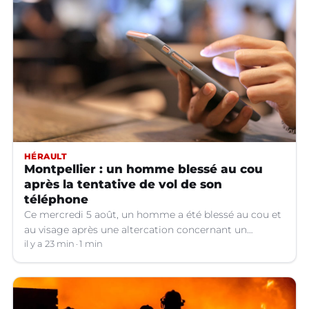
HÉRAULT
Montpellier : un homme blessé au cou
après la tentative de vol de son
téléphone
Ce mercredi 5 août, un homme a été blessé au cou et
au visage après une altercation concernant un
téléphone portable à Montpellier (Hérault).
il y a 23 min
1 min