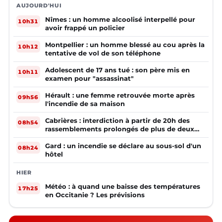
AUJOURD'HUI
Nîmes : un homme alcoolisé interpellé pour
10h31
avoir frappé un policier
Montpellier : un homme blessé au cou après la
10h12
tentative de vol de son téléphone
Adolescent de 17 ans tué : son père mis en
10h11
examen pour "assassinat"
Hérault : une femme retrouvée morte après
09h56
l'incendie de sa maison
Cabrières : interdiction à partir de 20h des
08h54
rassemblements prolongés de plus de deux
mineurs non accompagnés d'un adulte
Gard : un incendie se déclare au sous-sol d'un
08h24
hôtel
HIER
Météo : à quand une baisse des températures
17h25
en Occitanie ? Les prévisions