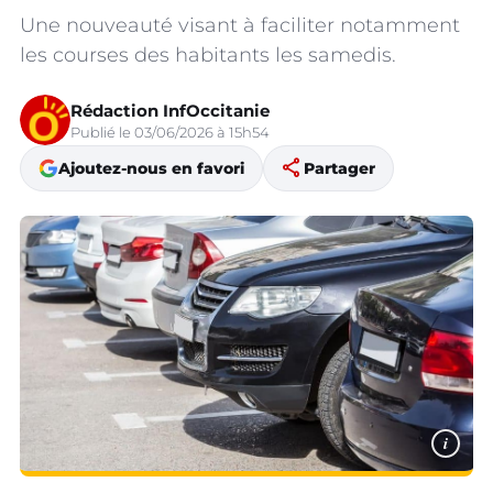
Une nouveauté visant à faciliter notamment
les courses des habitants les samedis.
Rédaction InfOccitanie
Publié le 03/06/2026 à 15h54
share
Ajoutez-nous en favori
Partager
i