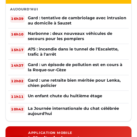
AUJOURD'HUI
Gard : tentative de cambriolage avec intrusion
16h39
au domicile à Sauzet
Narbonne : deux nouveaux véhicules de
16h10
secours pour les pompiers
A75 : incendie dans le tunnel de l'Escalette,
15h17
trafic à l'arrêt
Gard : un épisode de pollution est en cours à
14h37
la Roque-sur-Cèze
Gard : une retraite bien méritée pour Lenka,
12h02
chien policier
Un enfant chute du huitième étage
11h11
La Journée internationale du chat célébrée
10h42
aujourd'hui
APPLICATION MOBILE