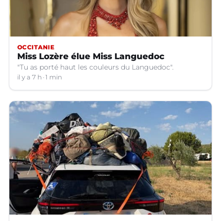
OCCITANIE
Miss Lozère élue Miss Languedoc
"Tu as porté haut les couleurs du Languedoc".
il y a 7 h
1 min