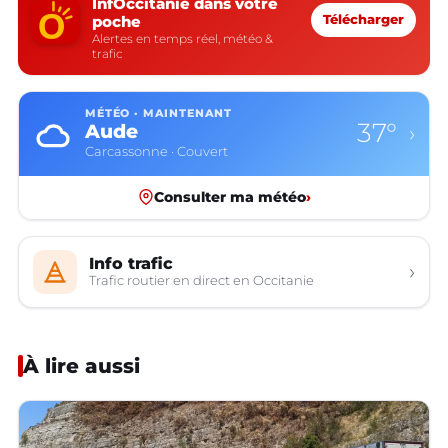
InfOccitanie dans votre
poche
Télécharger
Alertes en temps réel, météo &
trafic
MÉTÉO · MAINTENANT
37°
Aude
›
Carcassonne · Couvert
Consulter ma météo
›
Info trafic
›
Trafic routier en direct en Occitanie
À lire aussi