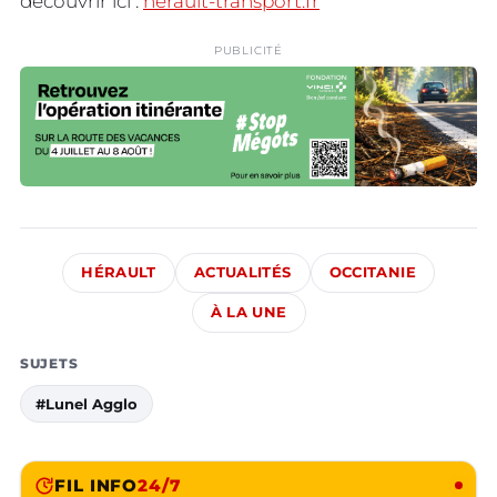
découvrir ici :
herault-transport.fr
PUBLICITÉ
HÉRAULT
ACTUALITÉS
OCCITANIE
À LA UNE
SUJETS
#Lunel Agglo
FIL INFO
24/7