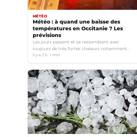
MÉTÉO
Météo : à quand une baisse des
températures en Occitanie ? Les
prévisions
Les jours passent et se ressemblent avec
toujours de très fortes chaleurs notamment
dans le Languedoc. Jusqu’à quand ?
il y a 2 h
1 min