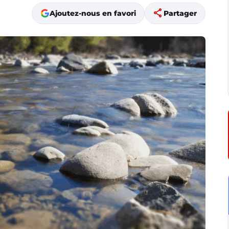
share
Ajoutez-nous en favori
Partager