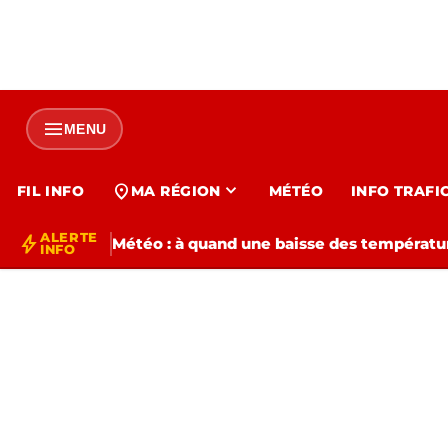
menu
MENU
expand_more
location_on
FIL INFO
MA RÉGION
MÉTÉO
INFO TRAFI
ALERTE
bolt
Météo : à quand une baisse des températur
INFO