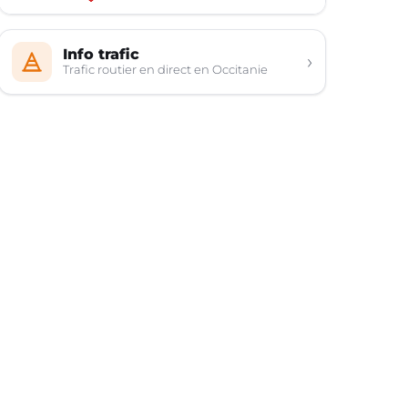
Info trafic
›
Trafic routier en direct en Occitanie