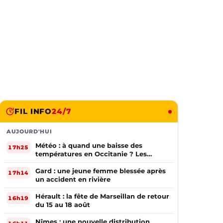
FIL INFO
24/7
AUJOURD'HUI
Météo : à quand une baisse des
17h25
températures en Occitanie ? Les
prévisions
Gard : une jeune femme blessée après
17h14
un accident en rivière
Hérault : la fête de Marseillan de retour
16h19
du 15 au 18 août
Nîmes : une nouvelle distribution