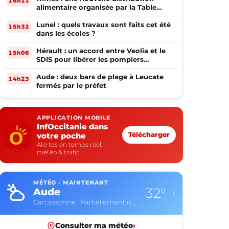
16h11
alimentaire organisée par la Table
Ouverte
Lunel : quels travaux sont faits cet été
15h32
dans les écoles ?
Hérault : un accord entre Veolia et le
15h06
SDIS pour libérer les pompiers
volontaires
Aude : deux bars de plage à Leucate
14h23
fermés par le préfet
APPLICATION MOBILE
InfOccitanie dans
votre poche
Télécharger
Alertes en temps réel,
météo & trafic
MÉTÉO · MAINTENANT
32°
Aude
›
Carcassonne · Partiellement nuageux
Consulter ma météo
›