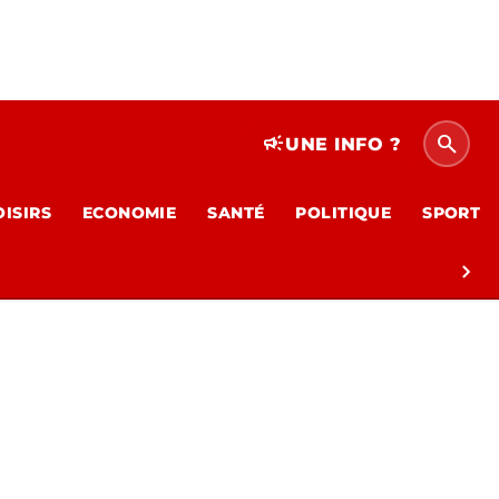
search
campaign
UNE INFO ?
OISIRS
ECONOMIE
SANTÉ
POLITIQUE
SPORT
chevron_right