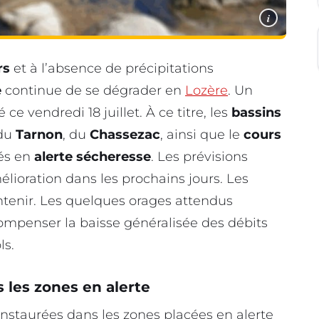
i
rs
et à l’absence de précipitations
e
continue de se dégrader en
Lozère
. Un
ce vendredi 18 juillet. À ce titre, les
bassins
 du
Tarnon
, du
Chassezac
, ainsi que le
cours
cés en
alerte sécheresse
. Les prévisions
ioration dans les prochains jours. Les
tenir. Les quelques orages attendus
 compenser la baisse généralisée des débits
ls.
 les zones en alerte
instaurées dans les zones placées en alerte