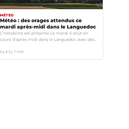
MÉTÉO
Météo : des orages attendus ce
mardi après-midi dans le Languedoc
L'instabilité est présente ce mardi 4 août en
cours d'après-midi dans le Languedoc avec des
orages localisés.
il y a 2 j
1 min