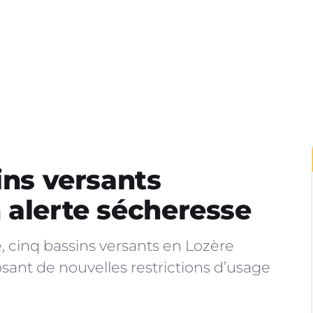
ins versants
 alerte sécheresse
e, cinq bassins versants en Lozère
sant de nouvelles restrictions d’usage