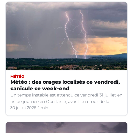
MÉTÉO
Météo : des orages localisés ce vendredi,
canicule ce week-end
Un temps instable est attendu ce vendredi 31 juillet en
fin de journée en Occitanie, avant le retour de la
canicule.
30 juillet 2026
1 min