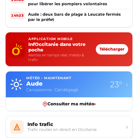
pour libérer les pompiers volontaires
Aude : deux bars de plage à Leucate fermés
14h23
par le préfet
APPLICATION MOBILE
InfOccitanie dans votre
poche
Télécharger
Alertes en temps réel, météo &
trafic
MÉTÉO · MAINTENANT
16°
Aveyron
›
Rodez · Ciel dégagé
Consulter ma météo
›
Info trafic
›
Trafic routier en direct en Occitanie