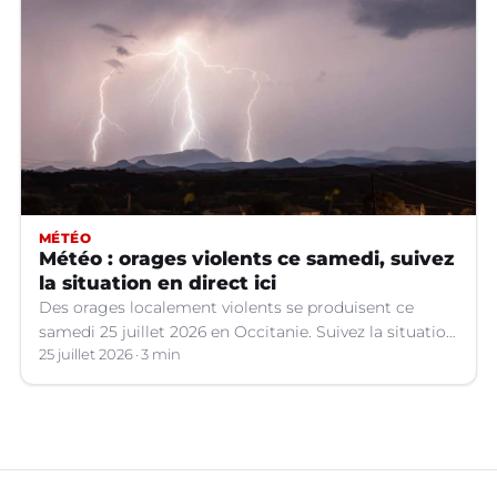
MÉTÉO
Météo : orages violents ce samedi, suivez
la situation en direct ici
Des orages localement violents se produisent ce
samedi 25 juillet 2026 en Occitanie. Suivez la situation
en direct.
25 juillet 2026
3 min