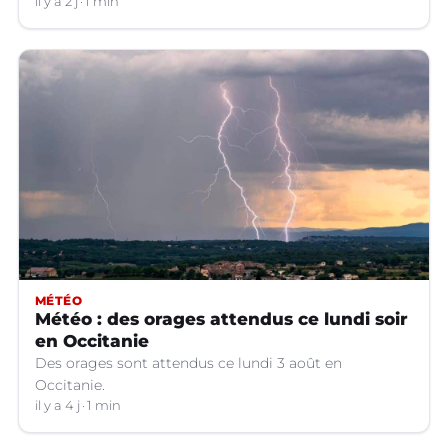
localisés.
il y a 2 j
1 min
MÉTÉO
Météo : des orages attendus ce lundi soir
en Occitanie
Des orages sont attendus ce lundi 3 août en
Occitanie.
il y a 4 j
1 min