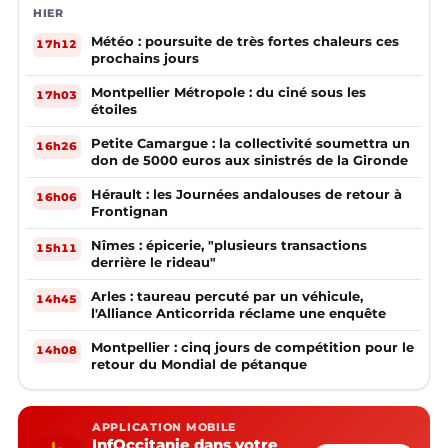
HIER
Météo : poursuite de très fortes chaleurs ces
17h12
prochains jours
Montpellier Métropole : du ciné sous les
17h03
étoiles
Petite Camargue : la collectivité soumettra un
16h26
don de 5000 euros aux sinistrés de la Gironde
Hérault : les Journées andalouses de retour à
16h06
Frontignan
Nîmes : épicerie, "plusieurs transactions
15h11
derrière le rideau"
Arles : taureau percuté par un véhicule,
14h45
l'Alliance Anticorrida réclame une enquête
Montpellier : cinq jours de compétition pour le
14h08
retour du Mondial de pétanque
APPLICATION MOBILE
InfOccitanie dans votre