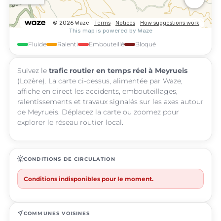
Fluide
Ralenti
Embouteillé
Bloqué
Suivez le
trafic routier en temps réel à Meyrueis
(Lozère). La carte ci-dessus, alimentée par Waze,
affiche en direct les accidents, embouteillages,
ralentissements et travaux signalés sur les axes autour
de Meyrueis. Déplacez la carte ou zoomez pour
explorer le réseau routier local.
routine
CONDITIONS DE CIRCULATION
Conditions indisponibles pour le moment.
near_me
COMMUNES VOISINES