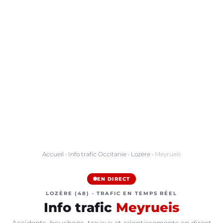
Accueil
›
Info trafic Occitanie
›
Lozère
› Meyrueis
EN DIRECT
LOZÈRE (48) · TRAFIC EN TEMPS RÉEL
Info trafic
Meyrueis
Accidents, bouchons, travaux et ralentissements en direct