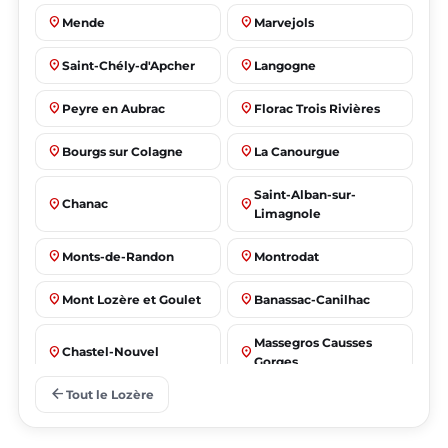
place
place
Mende
Marvejols
place
place
Saint-Chély-d'Apcher
Langogne
place
place
Peyre en Aubrac
Florac Trois Rivières
place
place
Bourgs sur Colagne
La Canourgue
Saint-Alban-sur-
place
place
Chanac
Limagnole
place
place
Monts-de-Randon
Montrodat
place
place
Mont Lozère et Goulet
Banassac-Canilhac
Massegros Causses
place
place
Chastel-Nouvel
Gorges
arrow_back
Tout le Lozère
place
place
Badaroux
Ispagnac