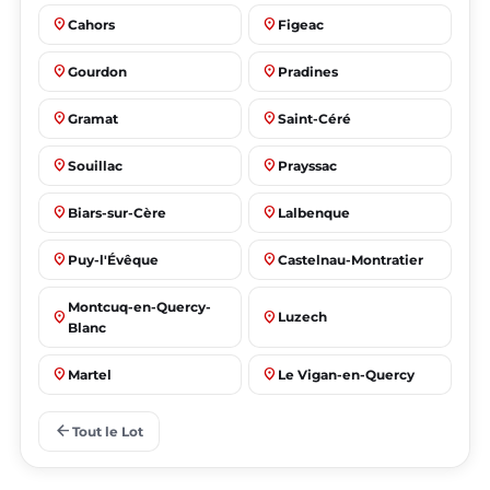
place
place
Cahors
Figeac
place
place
Gourdon
Pradines
place
place
Gramat
Saint-Céré
place
place
Souillac
Prayssac
place
place
Biars-sur-Cère
Lalbenque
place
place
Puy-l'Évêque
Castelnau-Montratier
Montcuq-en-Quercy-
place
place
Luzech
Blanc
place
place
Martel
Le Vigan-en-Quercy
place
place
Bretenoux
Bagnac-sur-Célé
arrow_back
Tout le Lot