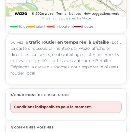
Fluide
Ralenti
Embouteillé
Bloqué
Suivez le
trafic routier en temps réel à Bétaille
(Lot).
La carte ci-dessus, alimentée par Waze, affiche en
direct les accidents, embouteillages, ralentissements
et travaux signalés sur les axes autour de Bétaille.
Déplacez la carte ou zoomez pour explorer le réseau
routier local.
routine
CONDITIONS DE CIRCULATION
Conditions indisponibles pour le moment.
near_me
COMMUNES VOISINES