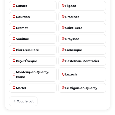
place
place
Cahors
Figeac
place
place
Gourdon
Pradines
place
place
Gramat
Saint-Céré
place
place
Souillac
Prayssac
place
place
Biars-sur-Cère
Lalbenque
place
place
Puy-l'Évêque
Castelnau-Montratier
Montcuq-en-Quercy-
place
place
Luzech
Blanc
place
place
Martel
Le Vigan-en-Quercy
place
place
Bretenoux
Bagnac-sur-Célé
arrow_back
Tout le Lot