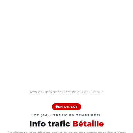
Accueil
›
Info trafic Occitanie
›
Lot
› Bétaille
EN DIRECT
LOT (46) · TRAFIC EN TEMPS RÉEL
Info trafic
Bétaille
Accidents, bouchons, travaux et ralentissements en direct