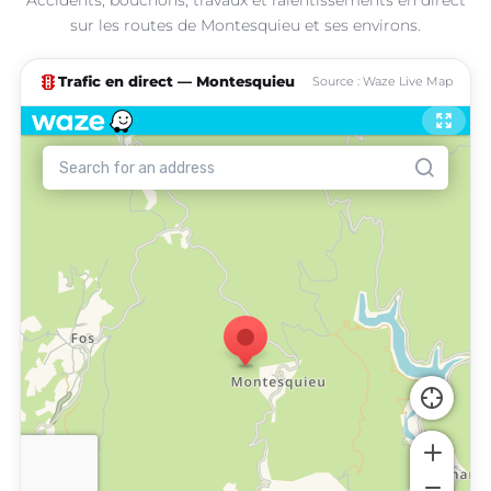
sur les routes de Montesquieu et ses environs.
traffic
Trafic en direct — Montesquieu
Source : Waze Live Map