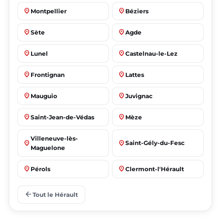
place
place
Montpellier
Béziers
place
place
Sète
Agde
place
place
Lunel
Castelnau-le-Lez
place
place
Frontignan
Lattes
place
place
Mauguio
Juvignac
place
place
Saint-Jean-de-Védas
Mèze
Villeneuve-lès-
place
place
Saint-Gély-du-Fesc
Maguelone
place
place
Pérols
Clermont-l'Hérault
place
place
Le Crès
Grabels
arrow_back
Tout le Hérault