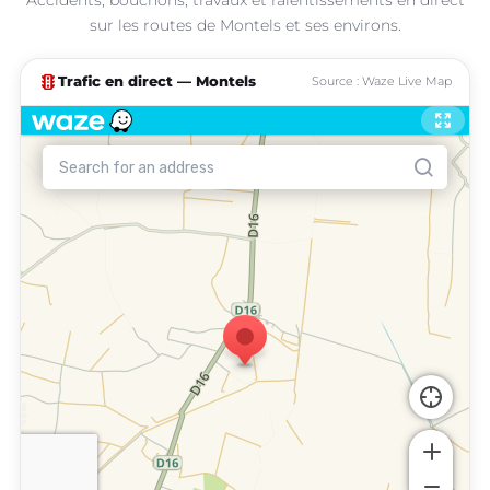
sur les routes de Montels et ses environs.
traffic
Trafic en direct — Montels
Source : Waze Live Map