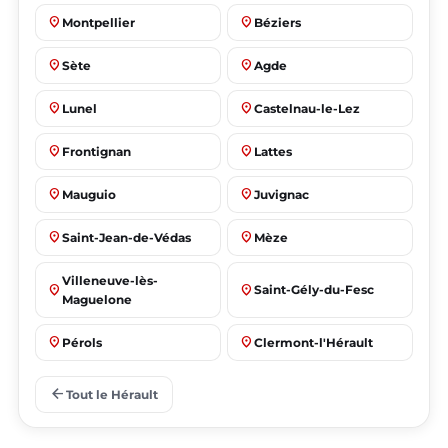
place
place
Montpellier
Béziers
place
place
Sète
Agde
place
place
Lunel
Castelnau-le-Lez
place
place
Frontignan
Lattes
place
place
Mauguio
Juvignac
place
place
Saint-Jean-de-Védas
Mèze
Villeneuve-lès-
place
place
Saint-Gély-du-Fesc
Maguelone
place
place
Pérols
Clermont-l'Hérault
place
place
Le Crès
Grabels
arrow_back
Tout le Hérault