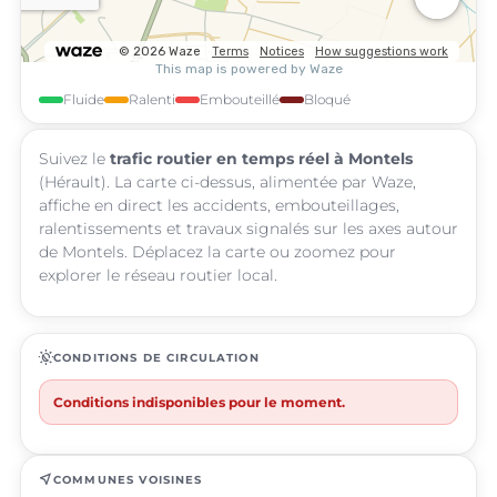
Fluide
Ralenti
Embouteillé
Bloqué
Suivez le
trafic routier en temps réel à Montels
(Hérault). La carte ci-dessus, alimentée par Waze,
affiche en direct les accidents, embouteillages,
ralentissements et travaux signalés sur les axes autour
de Montels. Déplacez la carte ou zoomez pour
explorer le réseau routier local.
routine
CONDITIONS DE CIRCULATION
Conditions indisponibles pour le moment.
near_me
COMMUNES VOISINES