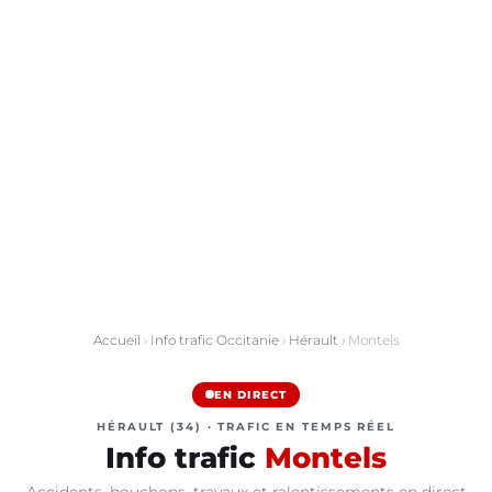
Accueil
›
Info trafic Occitanie
›
Hérault
› Montels
EN DIRECT
HÉRAULT (34) · TRAFIC EN TEMPS RÉEL
Info trafic
Montels
Accidents, bouchons, travaux et ralentissements en direct