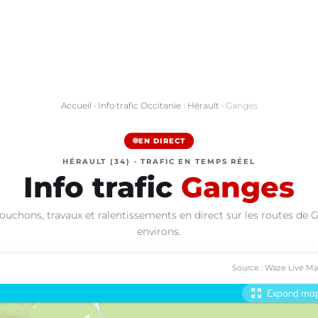
Accueil
›
Info trafic Occitanie
›
Hérault
› Ganges
EN DIRECT
HÉRAULT (34) · TRAFIC EN TEMPS RÉEL
Info trafic
Ganges
ouchons, travaux et ralentissements en direct sur les routes de 
environs.
Source : Waze Live M