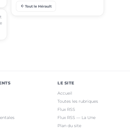
arrow_back
Tout le Hérault
place
Juvignac
t
te
place
Saint-Jean-de-Védas
place
Mèze
place
Villeneuve-lès-Maguelone
place
Saint-Gély-du-Fesc
place
Pérols
ENTS
LE SITE
place
Clermont-l'Hérault
Accueil
place
Le Crès
Toutes les rubriques
Flux RSS
place
Grabels
entales
Flux RSS — La Une
Plan du site