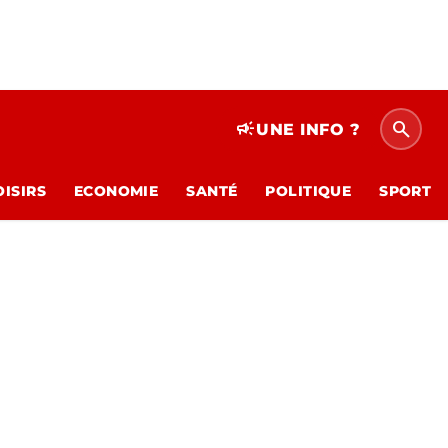
search
campaign
UNE INFO ?
OISIRS
ECONOMIE
SANTÉ
POLITIQUE
SPORT