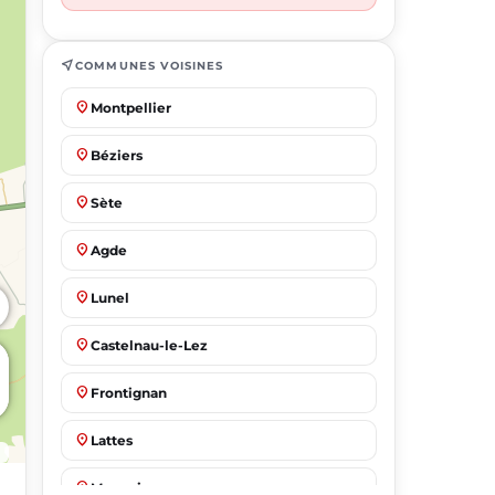
near_me
COMMUNES VOISINES
place
Montpellier
place
Béziers
place
Sète
place
Agde
place
Lunel
place
Castelnau-le-Lez
place
Frontignan
place
Lattes
place
Mauguio