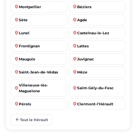
place
place
Montpellier
Béziers
place
place
Sète
Agde
place
place
Lunel
Castelnau-le-Lez
place
place
Frontignan
Lattes
place
place
Mauguio
Juvignac
place
place
Saint-Jean-de-Védas
Mèze
Villeneuve-lès-
place
place
Saint-Gély-du-Fesc
Maguelone
place
place
Pérols
Clermont-l'Hérault
place
place
Le Crès
Grabels
arrow_back
Tout le Hérault