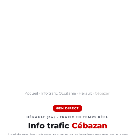
Accueil
›
Info trafic Occitanie
›
Hérault
› Cébazan
EN DIRECT
HÉRAULT (34) · TRAFIC EN TEMPS RÉEL
Info trafic
Cébazan
Accidents, bouchons, travaux et ralentissements en direct