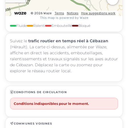
Fluide
Ralenti
Embouteillé
Bloqué
Suivez le
trafic routier en temps réel à Cébazan
(Hérault). La carte ci-dessus, alimentée par Waze,
affiche en direct les accidents, embouteillages,
ralentissements et travaux signalés sur les axes autour
de Cébazan. Déplacez la carte ou zoomez pour
explorer le réseau routier local.
routine
CONDITIONS DE CIRCULATION
Conditions indisponibles pour le moment.
near_me
COMMUNES VOISINES