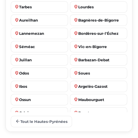
place
place
Tarbes
Lourdes
place
place
Aureilhan
Bagnères-de-Bigorre
place
place
Lannemezan
Bordères-sur-l'Échez
place
place
Séméac
Vic-en-Bigorre
place
place
Juillan
Barbazan-Debat
place
place
Odos
Soues
place
place
Ibos
Argelès-Gazost
place
place
Ossun
Maubourguet
place
place
Orleix
Bazet
arrow_back
Tout le Hautes-Pyrénées