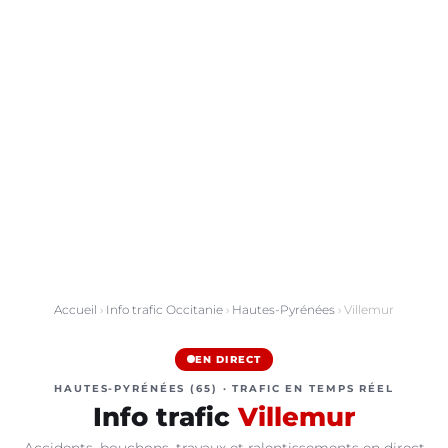
Accueil
›
Info trafic Occitanie
›
Hautes-Pyrénées
› Villemur
EN DIRECT
HAUTES-PYRÉNÉES (65) · TRAFIC EN TEMPS RÉEL
Info trafic
Villemur
Accidents, bouchons, travaux et ralentissements en direct