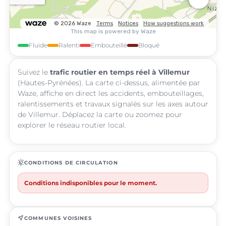
Fluide
Ralenti
Embouteillé
Bloqué
Suivez le
trafic routier en temps réel à Villemur
(Hautes-Pyrénées). La carte ci-dessus, alimentée par
Waze, affiche en direct les accidents, embouteillages,
ralentissements et travaux signalés sur les axes autour
de Villemur. Déplacez la carte ou zoomez pour
explorer le réseau routier local.
routine
CONDITIONS DE CIRCULATION
Conditions indisponibles pour le moment.
near_me
COMMUNES VOISINES