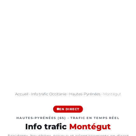
Accueil
›
Info trafic Occitanie
›
Hautes-Pyrénées
› Montégut
EN DIRECT
HAUTES-PYRÉNÉES (65) · TRAFIC EN TEMPS RÉEL
Info trafic
Montégut
Accidents, bouchons, travaux et ralentissements en direct