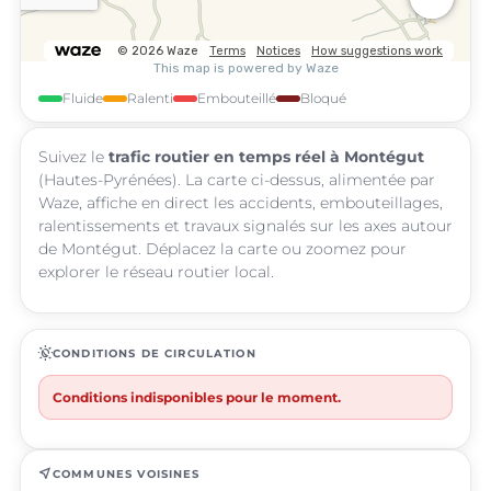
Fluide
Ralenti
Embouteillé
Bloqué
Suivez le
trafic routier en temps réel à Montégut
(Hautes-Pyrénées). La carte ci-dessus, alimentée par
Waze, affiche en direct les accidents, embouteillages,
ralentissements et travaux signalés sur les axes autour
de Montégut. Déplacez la carte ou zoomez pour
explorer le réseau routier local.
routine
CONDITIONS DE CIRCULATION
Conditions indisponibles pour le moment.
near_me
COMMUNES VOISINES