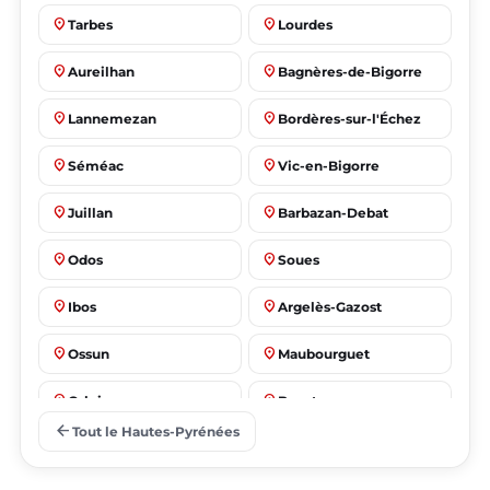
place
place
Tarbes
Lourdes
place
place
Aureilhan
Bagnères-de-Bigorre
place
place
Lannemezan
Bordères-sur-l'Échez
place
place
Séméac
Vic-en-Bigorre
place
place
Juillan
Barbazan-Debat
place
place
Odos
Soues
place
place
Ibos
Argelès-Gazost
place
place
Ossun
Maubourguet
place
place
Orleix
Bazet
arrow_back
Tout le Hautes-Pyrénées