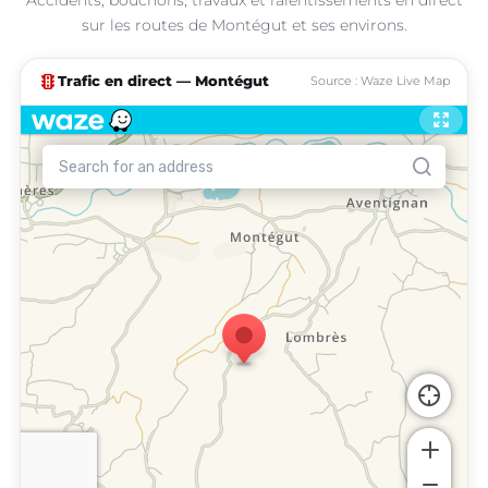
sur les routes de Montégut et ses environs.
traffic
Trafic en direct — Montégut
Source : Waze Live Map