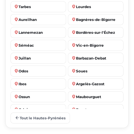
place
place
Tarbes
Lourdes
place
place
Aureilhan
Bagnères-de-Bigorre
place
place
Lannemezan
Bordères-sur-l'Échez
place
place
Séméac
Vic-en-Bigorre
place
place
Juillan
Barbazan-Debat
place
place
Odos
Soues
place
place
Ibos
Argelès-Gazost
place
place
Ossun
Maubourguet
place
place
Orleix
Bazet
arrow_back
Tout le Hautes-Pyrénées