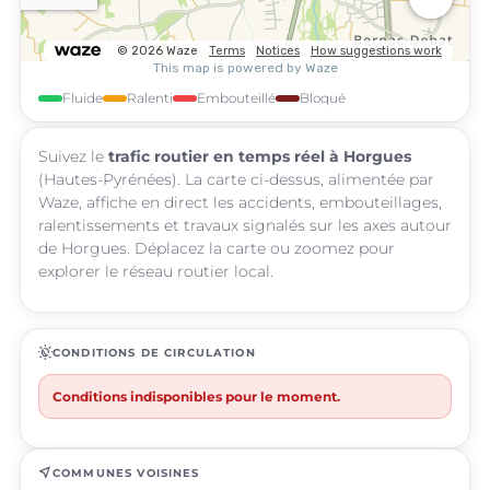
Fluide
Ralenti
Embouteillé
Bloqué
Suivez le
trafic routier en temps réel à Horgues
(Hautes-Pyrénées). La carte ci-dessus, alimentée par
Waze, affiche en direct les accidents, embouteillages,
ralentissements et travaux signalés sur les axes autour
de Horgues. Déplacez la carte ou zoomez pour
explorer le réseau routier local.
routine
CONDITIONS DE CIRCULATION
Conditions indisponibles pour le moment.
near_me
COMMUNES VOISINES