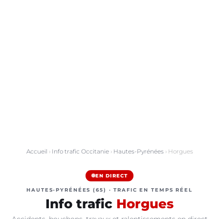
Accueil
›
Info trafic Occitanie
›
Hautes-Pyrénées
› Horgues
EN DIRECT
HAUTES-PYRÉNÉES (65) · TRAFIC EN TEMPS RÉEL
Info trafic
Horgues
Accidents, bouchons, travaux et ralentissements en direct