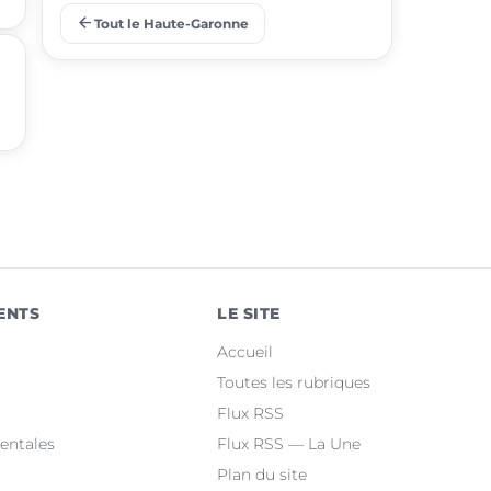
arrow_back
Tout le Haute-Garonne
place
Ramonville-Saint-Agne
place
Saint-Orens-de-Gameville
place
Fonsorbes
place
L'Union
place
Saint-Gaudens
place
Castelginest
ENTS
LE SITE
place
Saint-Jean
Accueil
place
Villeneuve-Tolosane
Toutes les rubriques
Flux RSS
place
Seysses
entales
Flux RSS — La Une
Plan du site