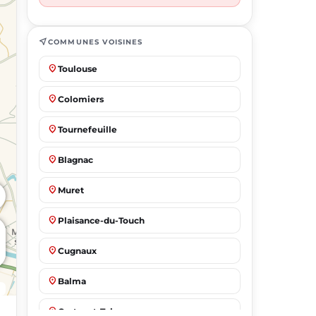
near_me
COMMUNES VOISINES
place
Toulouse
place
Colomiers
place
Tournefeuille
place
Blagnac
place
Muret
place
Plaisance-du-Touch
place
Cugnaux
place
Balma
place
Castanet-Tolosan