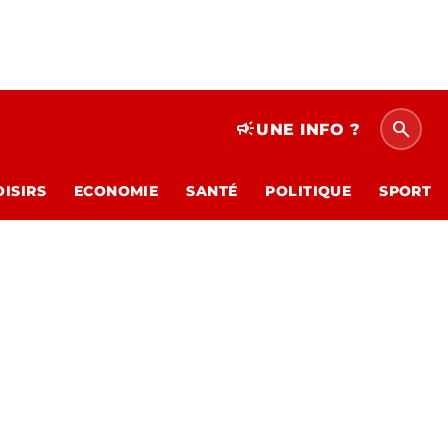
search
campaign
UNE INFO ?
OISIRS
ECONOMIE
SANTÉ
POLITIQUE
SPORT