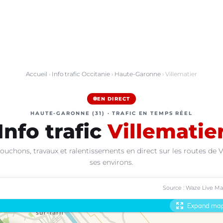
Accueil
›
Info trafic Occitanie
›
Haute-Garonne
› Villematier
EN DIRECT
HAUTE-GARONNE (31) · TRAFIC EN TEMPS RÉEL
Info trafic
Villematie
ouchons, travaux et ralentissements en direct sur les routes de V
ses environs.
Source : Waze Live M