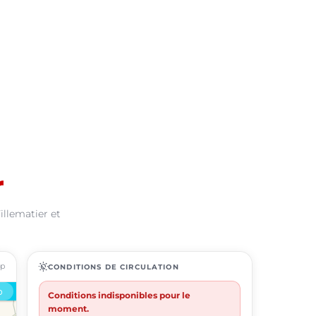
r
illematier et
ap
routine
CONDITIONS DE CIRCULATION
Conditions indisponibles pour le
moment.