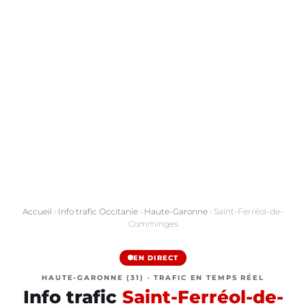
Accueil
›
Info trafic Occitanie
›
Haute-Garonne
› Saint-Ferréol-de-
Comminges
EN DIRECT
HAUTE-GARONNE (31) · TRAFIC EN TEMPS RÉEL
Info trafic
Saint-Ferréol-de-