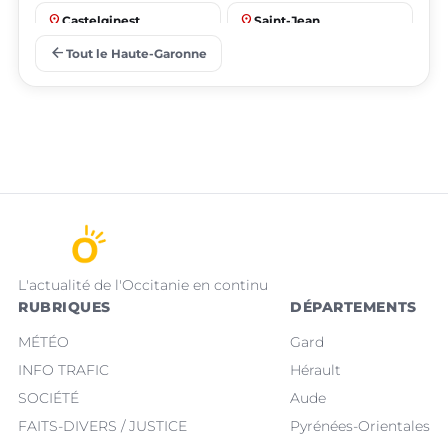
place
place
Castelginest
Saint-Jean
arrow_back
Tout le Haute-Garonne
place
place
Villeneuve-Tolosane
Seysses
L'actualité de l'Occitanie en continu
RUBRIQUES
DÉPARTEMENTS
MÉTÉO
Gard
INFO TRAFIC
Hérault
SOCIÉTÉ
Aude
FAITS-DIVERS / JUSTICE
Pyrénées-Orientales