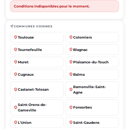
Conditions indisponibles pour le moment.
near_me
COMMUNES VOISINES
place
place
Toulouse
Colomiers
place
place
Tournefeuille
Blagnac
place
place
Muret
Plaisance-du-Touch
place
place
Cugnaux
Balma
Ramonville-Saint-
place
place
Castanet-Tolosan
Agne
Saint-Orens-de-
place
place
Fonsorbes
Gameville
place
place
L'Union
Saint-Gaudens