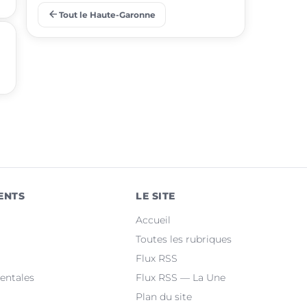
arrow_back
Tout le Haute-Garonne
place
Ramonville-Saint-Agne
place
Saint-Orens-de-Gameville
place
Fonsorbes
place
L'Union
place
Saint-Gaudens
place
Castelginest
ENTS
LE SITE
place
Saint-Jean
Accueil
place
Villeneuve-Tolosane
Toutes les rubriques
Flux RSS
place
Seysses
entales
Flux RSS — La Une
Plan du site