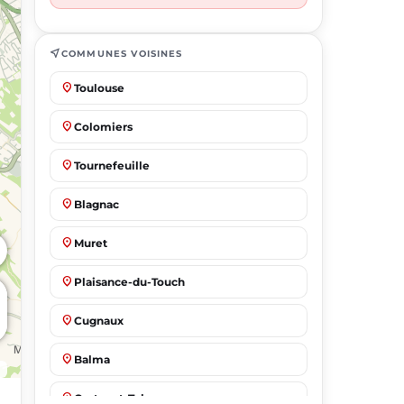
near_me
COMMUNES VOISINES
place
Toulouse
place
Colomiers
place
Tournefeuille
place
Blagnac
place
Muret
place
Plaisance-du-Touch
place
Cugnaux
place
Balma
place
Castanet-Tolosan