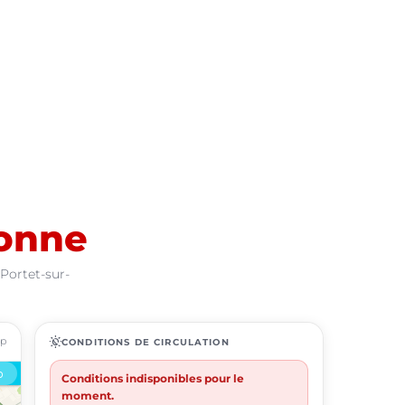
ronne
 Portet-sur-
ap
routine
CONDITIONS DE CIRCULATION
Conditions indisponibles pour le
moment.