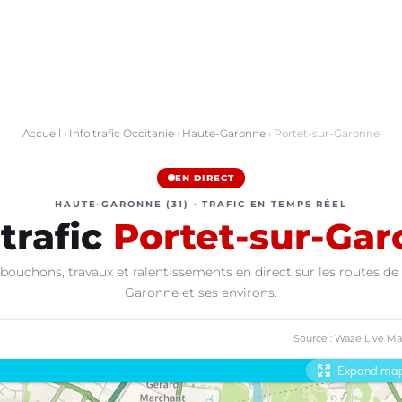
Accueil
›
Info trafic Occitanie
›
Haute-Garonne
› Portet-sur-Garonne
EN DIRECT
HAUTE-GARONNE (31) · TRAFIC EN TEMPS RÉEL
 trafic
Portet-sur-Ga
bouchons, travaux et ralentissements en direct sur les routes de
Garonne et ses environs.
Source : Waze Live M