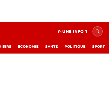
search
campaign
UNE INFO ?
OISIRS
ECONOMIE
SANTÉ
POLITIQUE
SPORT