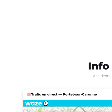
Info
Accidents, 
traffic
Trafic en direct — Portet-sur-Garonne