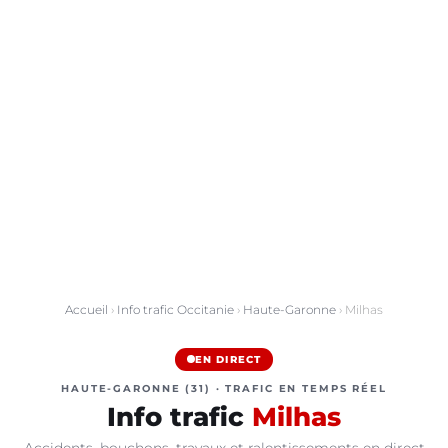
Accueil
›
Info trafic Occitanie
›
Haute-Garonne
› Milhas
EN DIRECT
HAUTE-GARONNE (31) · TRAFIC EN TEMPS RÉEL
Info trafic
Milhas
Accidents, bouchons, travaux et ralentissements en direct