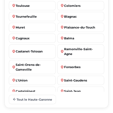
place
place
Toulouse
Colomiers
place
place
Tournefeuille
Blagnac
place
place
Muret
Plaisance-du-Touch
place
place
Cugnaux
Balma
Ramonville-Saint-
place
place
Castanet-Tolosan
Agne
Saint-Orens-de-
place
place
Fonsorbes
Gameville
place
place
L'Union
Saint-Gaudens
place
place
Castelginest
Saint-Jean
arrow_back
Tout le Haute-Garonne
place
place
Villeneuve-Tolosane
Seysses