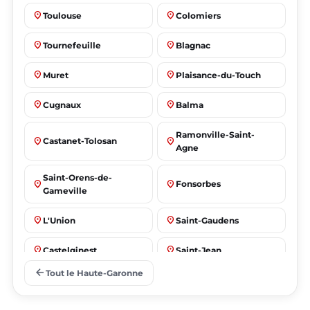
place
place
Toulouse
Colomiers
place
place
Tournefeuille
Blagnac
place
place
Muret
Plaisance-du-Touch
place
place
Cugnaux
Balma
Ramonville-Saint-
place
place
Castanet-Tolosan
Agne
Saint-Orens-de-
place
place
Fonsorbes
Gameville
place
place
L'Union
Saint-Gaudens
place
place
Castelginest
Saint-Jean
arrow_back
Tout le Haute-Garonne
place
place
Villeneuve-Tolosane
Seysses