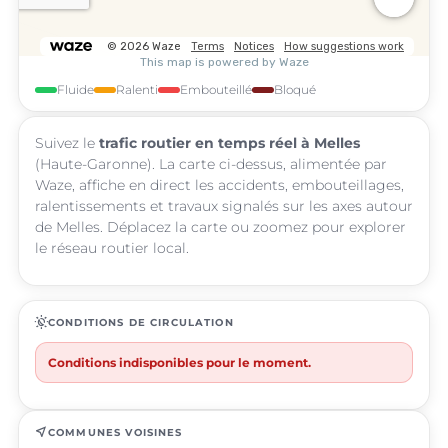
Fluide
Ralenti
Embouteillé
Bloqué
Suivez le
trafic routier en temps réel à Melles
(Haute-Garonne). La carte ci-dessus, alimentée par
Waze, affiche en direct les accidents, embouteillages,
ralentissements et travaux signalés sur les axes autour
de Melles. Déplacez la carte ou zoomez pour explorer
le réseau routier local.
routine
CONDITIONS DE CIRCULATION
Conditions indisponibles pour le moment.
near_me
COMMUNES VOISINES