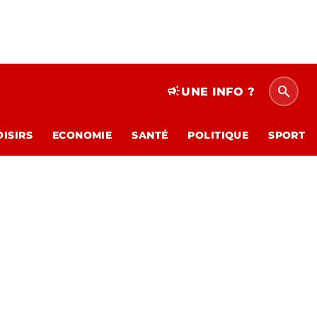
search
campaign
UNE INFO ?
OISIRS
ECONOMIE
SANTÉ
POLITIQUE
SPORT