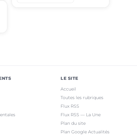
place
Ramonville-Saint-Agne
place
Saint-Orens-de-Gameville
place
Fonsorbes
place
L'Union
place
Saint-Gaudens
place
Castelginest
ENTS
LE SITE
place
Saint-Jean
Accueil
place
Villeneuve-Tolosane
Toutes les rubriques
Flux RSS
place
Seysses
entales
Flux RSS — La Une
Plan du site
Plan Google Actualités