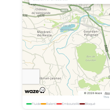
Fluide
Ralenti
Embouteillé
Bloqué