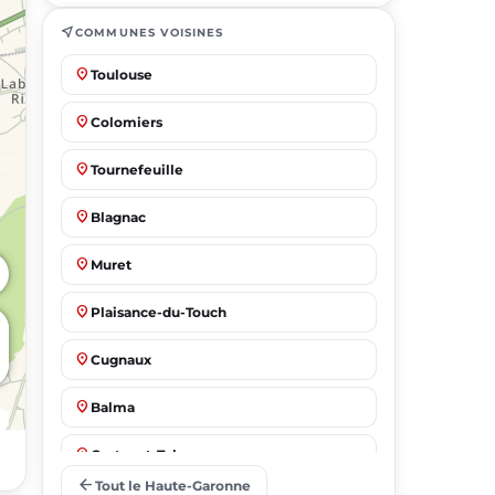
near_me
COMMUNES VOISINES
place
Toulouse
place
Colomiers
place
Tournefeuille
place
Blagnac
place
Muret
place
Plaisance-du-Touch
place
Cugnaux
place
Balma
place
Castanet-Tolosan
arrow_back
Tout le Haute-Garonne