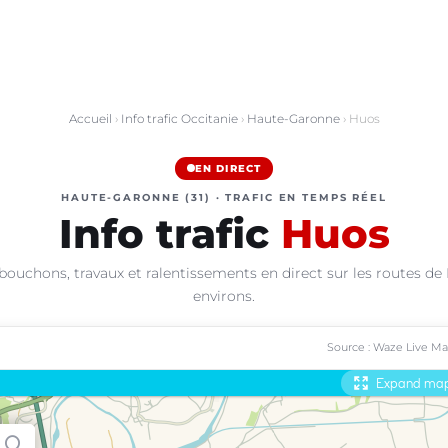
Accueil
›
Info trafic Occitanie
›
Haute-Garonne
› Huos
EN DIRECT
HAUTE-GARONNE (31) · TRAFIC EN TEMPS RÉEL
Info trafic
Huos
bouchons, travaux et ralentissements en direct sur les routes de
environs.
Source : Waze Live M