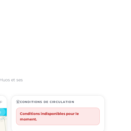
 Huos et ses
ap
routine
CONDITIONS DE CIRCULATION
Conditions indisponibles pour le
moment.