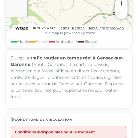
Fluide
Ralenti
Embouteillé
Bloqué
Suivez le
trafic routier en temps réel à Gensac-sur-
Garonne
(Haute-Garonne). La carte ci-dessus,
alimentée par Waze, affiche en direct les accidents,
embouteillages, ralentissements et travaux signalés
sur les axes autour de Gensac-sur-Garonne. Déplacez
la carte ou zoomez pour explorer le réseau routier
local.
routine
CONDITIONS DE CIRCULATION
Conditions indisponibles pour le moment.