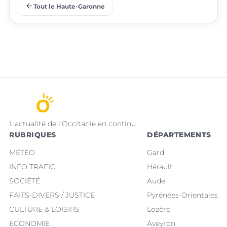
arrow_back
Tout le Haute-Garonne
place
place
Villeneuve-Tolosane
Seysses
L'actualité de l'Occitanie en continu
RUBRIQUES
DÉPARTEMENTS
MÉTÉO
Gard
INFO TRAFIC
Hérault
SOCIÉTÉ
Aude
FAITS-DIVERS / JUSTICE
Pyrénées-Orientales
CULTURE & LOISIRS
Lozère
ECONOMIE
Aveyron