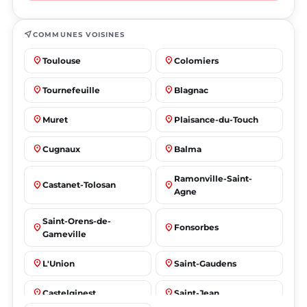
near_me
COMMUNES VOISINES
place
place
Toulouse
Colomiers
place
place
Tournefeuille
Blagnac
place
place
Muret
Plaisance-du-Touch
place
place
Cugnaux
Balma
Ramonville-Saint-
place
place
Castanet-Tolosan
Agne
Saint-Orens-de-
place
place
Fonsorbes
Gameville
place
place
L'Union
Saint-Gaudens
place
place
Castelginest
Saint-Jean