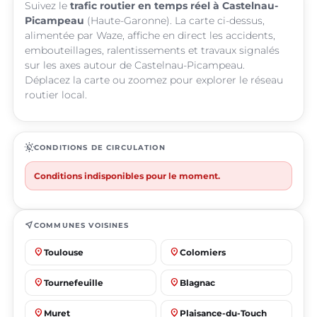
Suivez le
trafic routier en temps réel à Castelnau-
Picampeau
(Haute-Garonne). La carte ci-dessus,
alimentée par Waze, affiche en direct les accidents,
embouteillages, ralentissements et travaux signalés
sur les axes autour de Castelnau-Picampeau.
Déplacez la carte ou zoomez pour explorer le réseau
routier local.
routine
CONDITIONS DE CIRCULATION
Conditions indisponibles pour le moment.
near_me
COMMUNES VOISINES
place
place
Toulouse
Colomiers
place
place
Tournefeuille
Blagnac
place
place
Muret
Plaisance-du-Touch