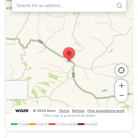
Fluide
Ralenti
Embouteillé
Bloqué