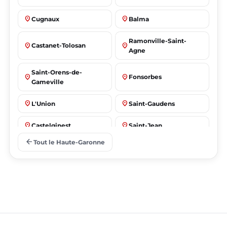
place
place
Cugnaux
Balma
Ramonville-Saint-
place
place
Castanet-Tolosan
Agne
Saint-Orens-de-
place
place
Fonsorbes
Gameville
place
place
L'Union
Saint-Gaudens
place
place
Castelginest
Saint-Jean
arrow_back
Tout le Haute-Garonne
place
place
Villeneuve-Tolosane
Seysses