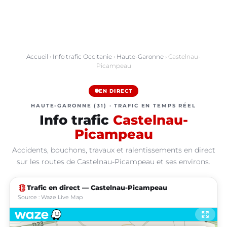
Accueil
›
Info trafic Occitanie
›
Haute-Garonne
› Castelnau-
Picampeau
EN DIRECT
HAUTE-GARONNE (31) · TRAFIC EN TEMPS RÉEL
Info trafic
Castelnau-
Picampeau
Accidents, bouchons, travaux et ralentissements en direct
sur les routes de Castelnau-Picampeau et ses environs.
traffic
Trafic en direct — Castelnau-Picampeau
Source : Waze Live Map