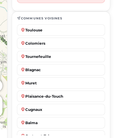
near_me
COMMUNES VOISINES
place
Toulouse
place
Colomiers
place
Tournefeuille
place
Blagnac
place
Muret
place
Plaisance-du-Touch
place
Cugnaux
place
Balma
place
Castanet-Tolosan