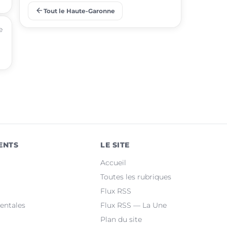
arrow_back
Tout le Haute-Garonne
place
Ramonville-Saint-Agne
e
place
Saint-Orens-de-Gameville
place
Fonsorbes
place
L'Union
place
Saint-Gaudens
place
Castelginest
ENTS
LE SITE
place
Saint-Jean
Accueil
place
Villeneuve-Tolosane
Toutes les rubriques
Flux RSS
place
Seysses
entales
Flux RSS — La Une
Plan du site