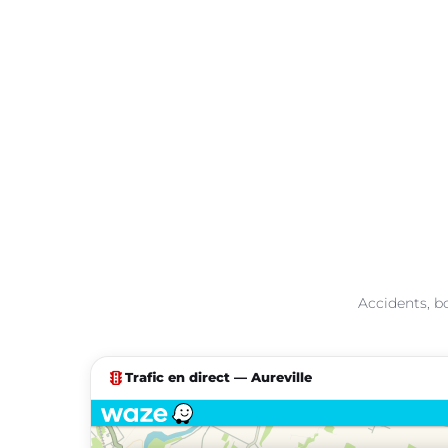
Accidents, bo
traffic
Trafic en direct — Aureville