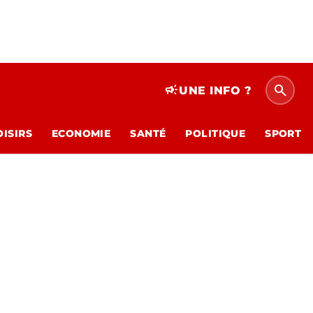
search
campaign
UNE INFO ?
OISIRS
ECONOMIE
SANTÉ
POLITIQUE
SPORT