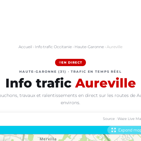
Accueil
›
Info trafic Occitanie
›
Haute-Garonne
› Aureville
EN DIRECT
HAUTE-GARONNE (31) · TRAFIC EN TEMPS RÉEL
Info trafic
Aureville
uchons, travaux et ralentissements en direct sur les routes de Au
environs.
Source : Waze Live M