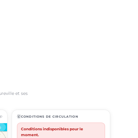
reville et ses
ap
routine
CONDITIONS DE CIRCULATION
Conditions indisponibles pour le
moment.