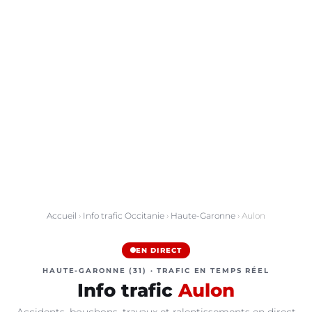
Accueil
›
Info trafic Occitanie
›
Haute-Garonne
› Aulon
EN DIRECT
HAUTE-GARONNE (31) · TRAFIC EN TEMPS RÉEL
Info trafic
Aulon
Accidents, bouchons, travaux et ralentissements en direct