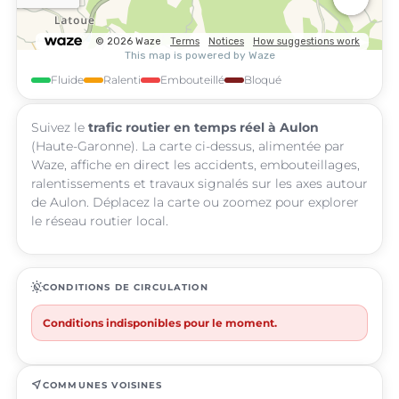
Fluide
Ralenti
Embouteillé
Bloqué
Suivez le
trafic routier en temps réel à Aulon
(Haute-Garonne). La carte ci-dessus, alimentée par
Waze, affiche en direct les accidents, embouteillages,
ralentissements et travaux signalés sur les axes autour
de Aulon. Déplacez la carte ou zoomez pour explorer
le réseau routier local.
routine
CONDITIONS DE CIRCULATION
Conditions indisponibles pour le moment.
near_me
COMMUNES VOISINES