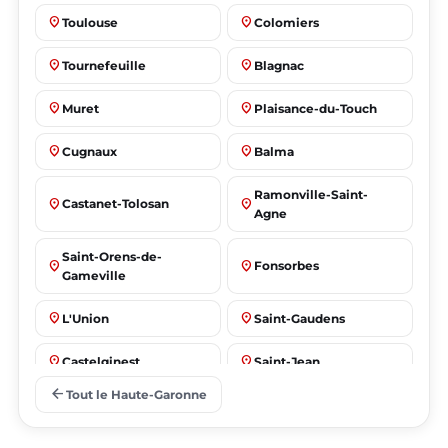
place
place
Toulouse
Colomiers
place
place
Tournefeuille
Blagnac
place
place
Muret
Plaisance-du-Touch
place
place
Cugnaux
Balma
Ramonville-Saint-
place
place
Castanet-Tolosan
Agne
Saint-Orens-de-
place
place
Fonsorbes
Gameville
place
place
L'Union
Saint-Gaudens
place
place
Castelginest
Saint-Jean
arrow_back
Tout le Haute-Garonne
place
place
Villeneuve-Tolosane
Seysses