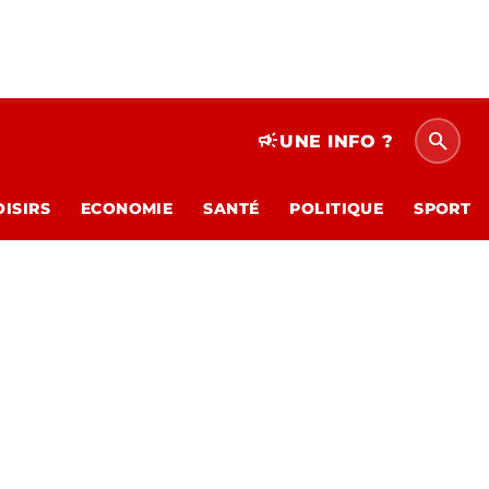
search
campaign
UNE INFO ?
OISIRS
ECONOMIE
SANTÉ
POLITIQUE
SPORT