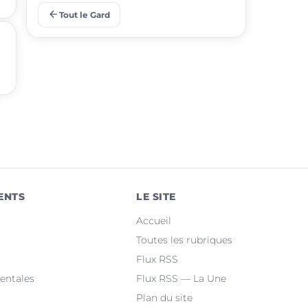
arrow_back
Tout le Gard
place
Aigues-Mortes
place
Le Grau-du-Roi
place
Uzès
place
Marguerittes
place
Rochefort-du-Gard
place
Bellegarde
ENTS
LE SITE
place
Saint-Christol-lez-Alès
Accueil
place
Manduel
Toutes les rubriques
Flux RSS
place
Laudun-l'Ardoise
entales
Flux RSS — La Une
Plan du site