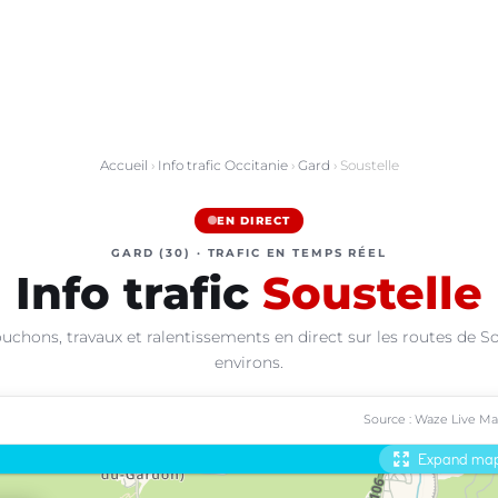
Accueil
›
Info trafic Occitanie
›
Gard
› Soustelle
EN DIRECT
GARD (30) · TRAFIC EN TEMPS RÉEL
Info trafic
Soustelle
uchons, travaux et ralentissements en direct sur les routes de So
environs.
Source : Waze Live M