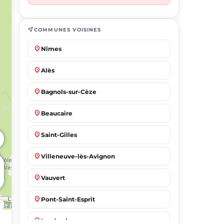
near_me
COMMUNES VOISINES
place
Nîmes
place
Alès
place
Bagnols-sur-Cèze
place
Beaucaire
place
Saint-Gilles
place
Villeneuve-lès-Avignon
place
Vauvert
place
Pont-Saint-Esprit
place
Les Angles