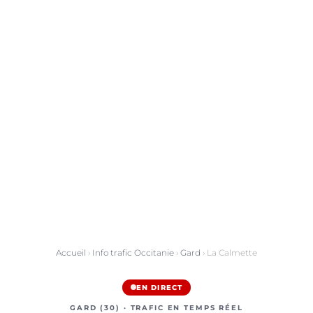
Accueil
›
Info trafic Occitanie
›
Gard
› La Calmette
EN DIRECT
GARD (30) · TRAFIC EN TEMPS RÉEL