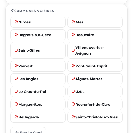
near_me
COMMUNES VOISINES
place
place
Nîmes
Alès
place
place
Bagnols-sur-Cèze
Beaucaire
Villeneuve-lès-
place
place
Saint-Gilles
Avignon
place
place
Vauvert
Pont-Saint-Esprit
place
place
Les Angles
Aigues-Mortes
place
place
Le Grau-du-Roi
Uzès
place
place
Marguerittes
Rochefort-du-Gard
place
place
Bellegarde
Saint-Christol-lez-Alès
place
place
Manduel
Laudun-l'Ardoise
arrow_back
Tout le Gard