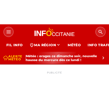
menu
search
expand_more
location_on
FIL INFO
MA RÉGION
MÉTÉO
INFO TRAF
Météo : orages ce dimanche soir, nouvelle
ALERTE
thunderstorm
chevron_right
MÉTÉO
hausse du mercure dès ce lundi !
PUBLICITÉ