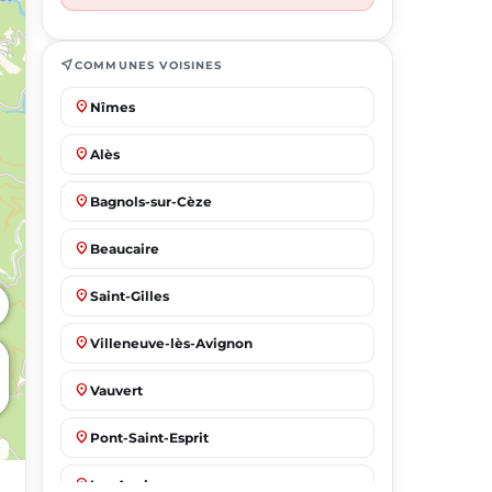
near_me
COMMUNES VOISINES
place
Nîmes
place
Alès
place
Bagnols-sur-Cèze
place
Beaucaire
place
Saint-Gilles
place
Villeneuve-lès-Avignon
place
Vauvert
place
Pont-Saint-Esprit
place
Les Angles