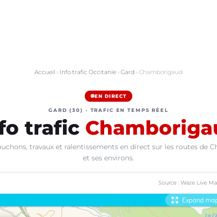
Accueil
›
Info trafic Occitanie
›
Gard
› Chamborigaud
EN DIRECT
GARD (30) · TRAFIC EN TEMPS RÉEL
fo trafic
Chamboriga
ouchons, travaux et ralentissements en direct sur les routes de
et ses environs.
Source : Waze Live M