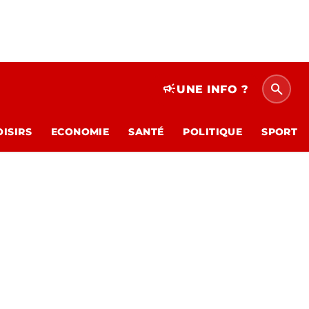
search
campaign
UNE INFO ?
OISIRS
ECONOMIE
SANTÉ
POLITIQUE
SPORT