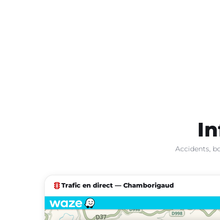
In
Accidents, b
traffic
Trafic en direct — Chamborigaud