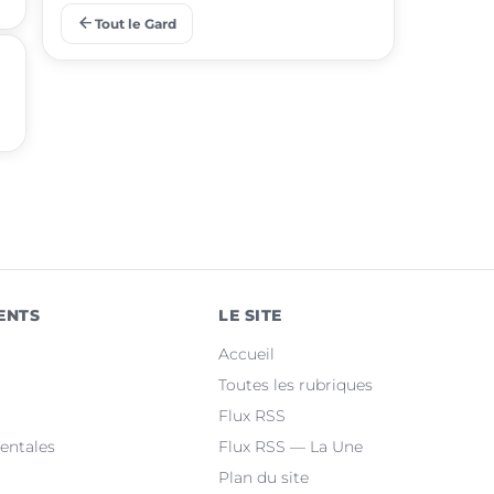
arrow_back
Tout le Gard
place
Aigues-Mortes
place
Le Grau-du-Roi
place
Uzès
place
Marguerittes
place
Rochefort-du-Gard
place
Bellegarde
ENTS
LE SITE
place
Saint-Christol-lez-Alès
Accueil
place
Manduel
Toutes les rubriques
Flux RSS
place
Laudun-l'Ardoise
entales
Flux RSS — La Une
Plan du site