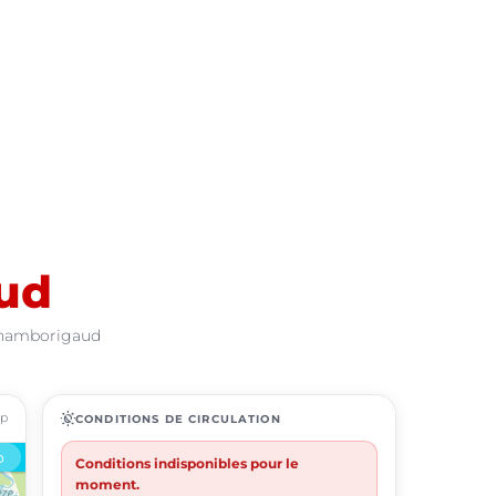
ud
 Chamborigaud
ap
routine
CONDITIONS DE CIRCULATION
Conditions indisponibles pour le
moment.