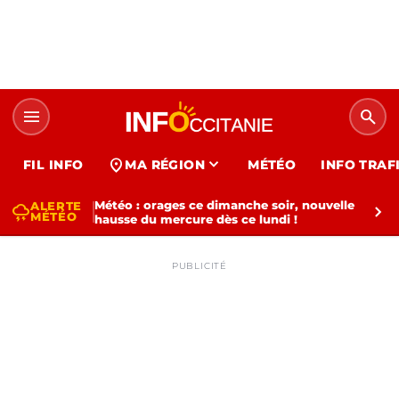
menu
search
expand_more
location_on
FIL INFO
MA RÉGION
MÉTÉO
INFO TRAF
Météo : orages ce dimanche soir, nouvelle
ALERTE
thunderstorm
chevron_right
MÉTÉO
hausse du mercure dès ce lundi !
PUBLICITÉ