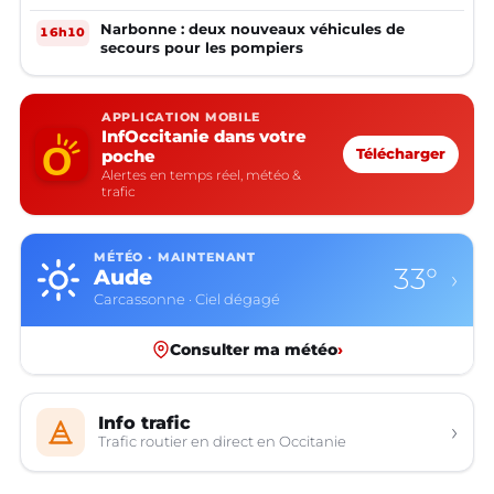
Narbonne : deux nouveaux véhicules de
16h10
secours pour les pompiers
APPLICATION MOBILE
InfOccitanie dans votre
poche
Télécharger
Alertes en temps réel, météo &
trafic
MÉTÉO · MAINTENANT
33°
Aude
›
Carcassonne · Ciel dégagé
Consulter ma météo
›
Info trafic
›
Trafic routier en direct en Occitanie