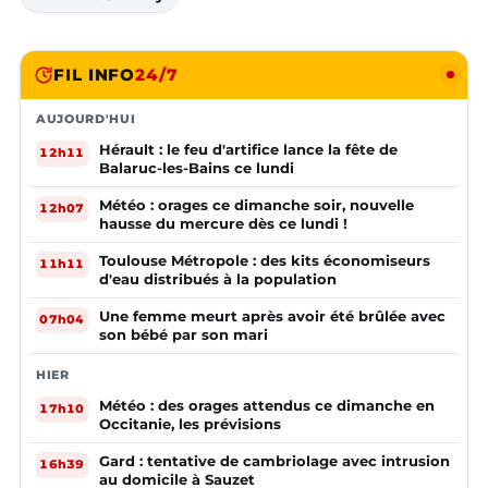
FIL INFO
24/7
AUJOURD'HUI
Hérault : le feu d'artifice lance la fête de
12h11
Balaruc-les-Bains ce lundi
Météo : orages ce dimanche soir, nouvelle
12h07
hausse du mercure dès ce lundi !
Toulouse Métropole : des kits économiseurs
11h11
d'eau distribués à la population
Une femme meurt après avoir été brûlée avec
07h04
son bébé par son mari
HIER
Météo : des orages attendus ce dimanche en
17h10
Occitanie, les prévisions
Gard : tentative de cambriolage avec intrusion
16h39
au domicile à Sauzet