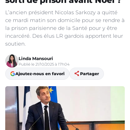
sorti de prison avant Noël ?
L’ancien président Nicolas Sarkozy a quitté
ce mardi matin son domicile pour se rendre à
la prison parisienne de la Santé pour y être
incarcéré. Des élus LR gardois apportent leur
soutien.
Linda Mansouri
Publié le 21/10/2025 à 17h04
share
Ajoutez-nous en favori
Partager