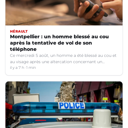
HÉRAULT
Montpellier : un homme blessé au cou
après la tentative de vol de son
téléphone
Ce mercredi 5 août, un homme a été blessé au cou et
au visage après une altercation concernant un
téléphone portable à Montpellier (Hérault).
il y a 7 h
1 min