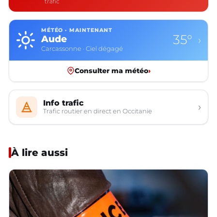
trafic
MÉTÉO · MAINTENANT
35°
Aude
›
Carcassonne · Ciel dégagé
Consulter ma météo
›
Info trafic
›
Trafic routier en direct en Occitanie
À lire aussi