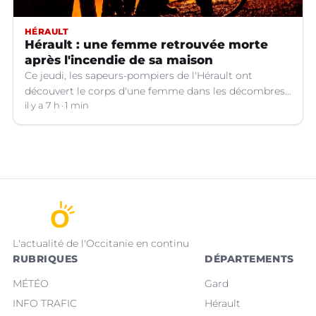
HÉRAULT
Hérault : une femme retrouvée morte
après l'incendie de sa maison
Ce jeudi, les sapeurs-pompiers de l'Hérault ont
découvert le corps d'une femme dans les décombres
de sa maison qui avait pris feu à Cazouls-lès-Béziers
il y a 7 h
1 min
(Hérault).
L'actualité de l'Occitanie en continu
RUBRIQUES
DÉPARTEMENTS
MÉTÉO
Gard
INFO TRAFIC
Hérault