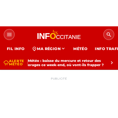
menu
search
expand_more
location_on
FIL INFO
MA RÉGION
MÉTÉO
INFO TRAF
Météo : baisse du mercure et retour des
ALERTE
thunderstorm
chevron_right
MÉTÉO
orages ce week-end, où vont-ils frapper ?
PUBLICITÉ