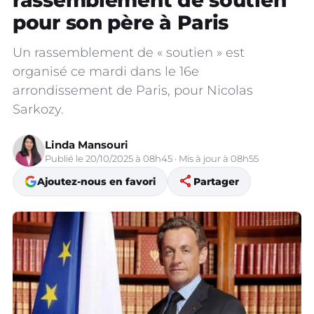
rassemblement de soutien
pour son père à Paris
Un rassemblement de « soutien » est
organisé ce mardi dans le 16e
arrondissement de Paris, pour Nicolas
Sarkozy.
Linda Mansouri
Publié le 20/10/2025 à 08h45 · Mis à jour à 08h55
share
Ajoutez-nous en favori
Partager