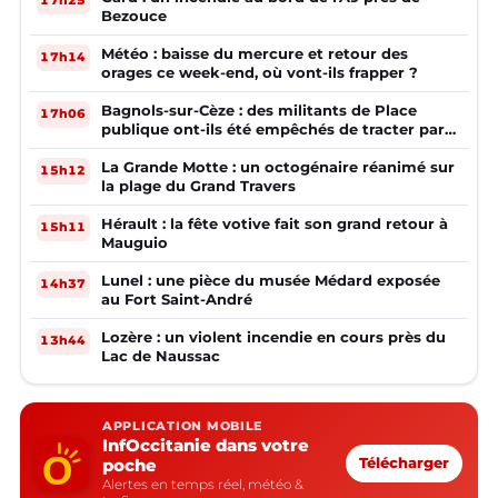
17h25
Bezouce
Météo : baisse du mercure et retour des
17h14
orages ce week-end, où vont-ils frapper ?
Bagnols-sur-Cèze : des militants de Place
17h06
publique ont-ils été empêchés de tracter par
la mairie ?
La Grande Motte : un octogénaire réanimé sur
15h12
la plage du Grand Travers
Hérault : la fête votive fait son grand retour à
15h11
Mauguio
Lunel : une pièce du musée Médard exposée
14h37
au Fort Saint-André
Lozère : un violent incendie en cours près du
13h44
Lac de Naussac
APPLICATION MOBILE
InfOccitanie dans votre
poche
Télécharger
Alertes en temps réel, météo &