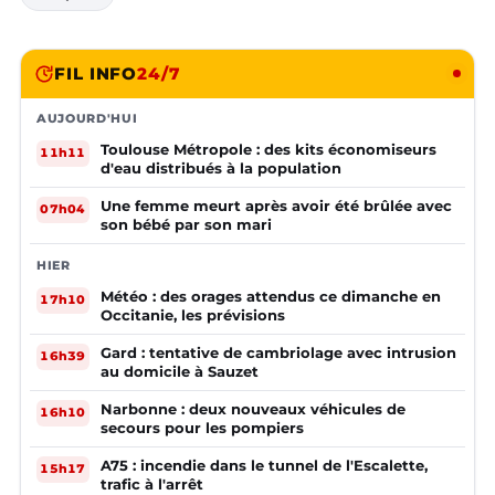
FIL INFO
24/7
AUJOURD'HUI
Toulouse Métropole : des kits économiseurs
11h11
d'eau distribués à la population
Une femme meurt après avoir été brûlée avec
07h04
son bébé par son mari
HIER
Météo : des orages attendus ce dimanche en
17h10
Occitanie, les prévisions
Gard : tentative de cambriolage avec intrusion
16h39
au domicile à Sauzet
Narbonne : deux nouveaux véhicules de
16h10
secours pour les pompiers
A75 : incendie dans le tunnel de l'Escalette,
15h17
trafic à l'arrêt