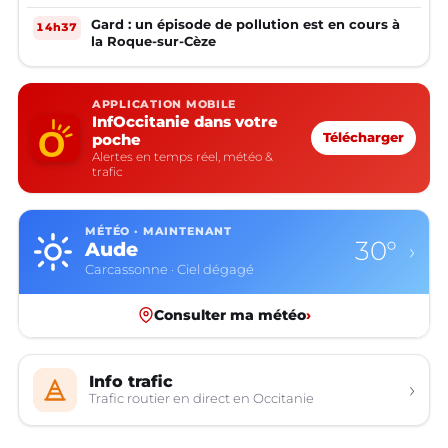
Gard : un épisode de pollution est en cours à
14h37
la Roque-sur-Cèze
APPLICATION MOBILE
InfOccitanie dans votre
poche
Télécharger
Alertes en temps réel, météo &
trafic
MÉTÉO · MAINTENANT
30°
Aude
›
Carcassonne · Ciel dégagé
Consulter ma météo
›
Info trafic
›
Trafic routier en direct en Occitanie