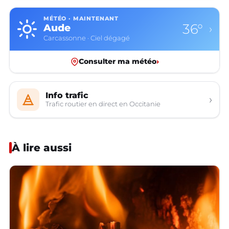
MÉTÉO · MAINTENANT
36°
Aude
›
Carcassonne · Ciel dégagé
Consulter ma météo
›
Info trafic
›
Trafic routier en direct en Occitanie
À lire aussi