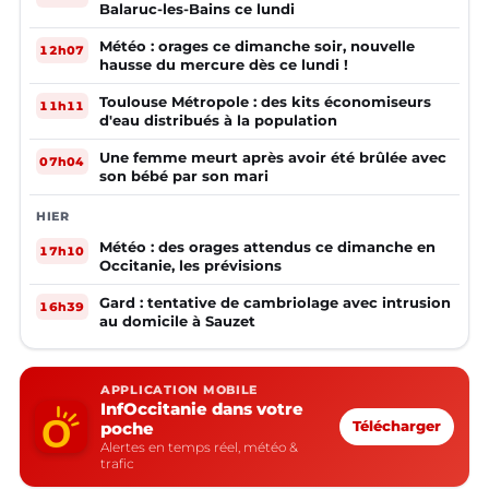
Balaruc-les-Bains ce lundi
Météo : orages ce dimanche soir, nouvelle
12h07
hausse du mercure dès ce lundi !
Toulouse Métropole : des kits économiseurs
11h11
d'eau distribués à la population
Une femme meurt après avoir été brûlée avec
07h04
son bébé par son mari
HIER
Météo : des orages attendus ce dimanche en
17h10
Occitanie, les prévisions
Gard : tentative de cambriolage avec intrusion
16h39
au domicile à Sauzet
APPLICATION MOBILE
InfOccitanie dans votre
poche
Télécharger
Alertes en temps réel, météo &
trafic