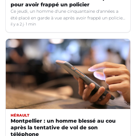
pour avoir frappé un policier
Ce jeudi, un homme d'une cinquantaine d'années a
été placé en garde à vue après avoir frappé un policier
hors service à Nîmes (Gard).
il y a 2 j
1 min
HÉRAULT
Montpellier : un homme blessé au cou
après la tentative de vol de son
téléphone