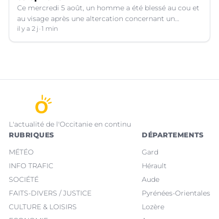
Ce mercredi 5 août, un homme a été blessé au cou et
au visage après une altercation concernant un
téléphone portable à Montpellier (Hérault).
il y a 2 j
1 min
L'actualité de l'Occitanie en continu
RUBRIQUES
DÉPARTEMENTS
MÉTÉO
Gard
INFO TRAFIC
Hérault
SOCIÉTÉ
Aude
FAITS-DIVERS / JUSTICE
Pyrénées-Orientales
CULTURE & LOISIRS
Lozère