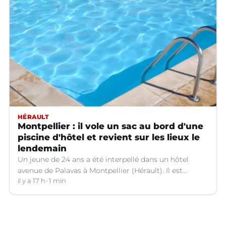
HÉRAULT
Montpellier : il vole un sac au bord d'une
piscine d'hôtel et revient sur les lieux le
lendemain
Un jeune de 24 ans a été interpellé dans un hôtel
avenue de Palavas à Montpellier (Hérault). Il est
suspecté d'avoir volé le sac d'une cliente.
il y a 17 h
1 min