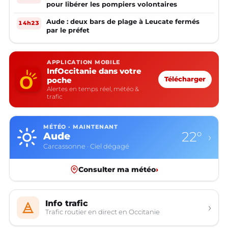
pour libérer les pompiers volontaires
Aude : deux bars de plage à Leucate fermés
14h23
par le préfet
APPLICATION MOBILE
InfOccitanie dans votre
poche
Télécharger
Alertes en temps réel, météo &
trafic
MÉTÉO · MAINTENANT
22°
Aude
›
Carcassonne · Ciel dégagé
Consulter ma météo
›
Info trafic
›
Trafic routier en direct en Occitanie