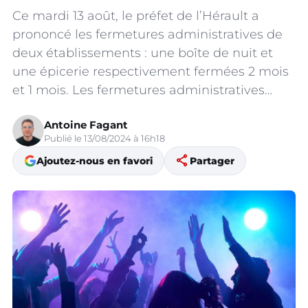
Ce mardi 13 août, le préfet de l’Hérault a
prononcé les fermetures administratives de
deux établissements : une boîte de nuit et
une épicerie respectivement fermées 2 mois
et 1 mois. Les fermetures administratives…
Antoine Fagant
Publié le 13/08/2024 à 16h18
share
Ajoutez-nous en favori
Partager