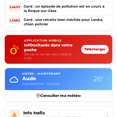
Gard : un épisode de pollution est en cours à
14h37
la Roque-sur-Cèze
Gard : une retraite bien méritée pour Lenka,
12h02
chien policier
APPLICATION MOBILE
InfOccitanie dans votre
poche
Télécharger
Alertes en temps réel, météo &
trafic
MÉTÉO · MAINTENANT
26°
Aude
›
Carcassonne · Couvert
Consulter ma météo
›
Info trafic
›