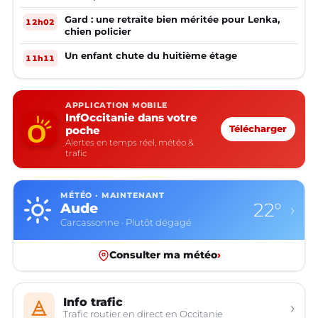
Gard : une retraite bien méritée pour Lenka,
12h02
chien policier
Un enfant chute du huitième étage
11h11
APPLICATION MOBILE
InfOccitanie dans votre
poche
Télécharger
Alertes en temps réel, météo &
trafic
MÉTÉO · MAINTENANT
22°
Aude
›
Carcassonne · Plutôt dégagé
Consulter ma météo
›
Info trafic
›
Trafic routier en direct en Occitanie