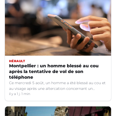
HÉRAULT
Montpellier : un homme blessé au cou
après la tentative de vol de son
téléphone
Ce mercredi 5 août, un homme a été blessé au cou et
au visage après une altercation concernant un
téléphone portable à Montpellier (Hérault).
il y a 1 j
1 min