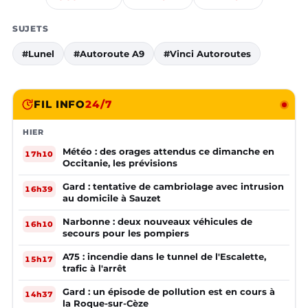
SUJETS
#Lunel
#Autoroute A9
#Vinci Autoroutes
FIL INFO
24/7
HIER
Météo : des orages attendus ce dimanche en
17h10
Occitanie, les prévisions
Gard : tentative de cambriolage avec intrusion
16h39
au domicile à Sauzet
Narbonne : deux nouveaux véhicules de
16h10
secours pour les pompiers
A75 : incendie dans le tunnel de l'Escalette,
15h17
trafic à l'arrêt
Gard : un épisode de pollution est en cours à
14h37
la Roque-sur-Cèze