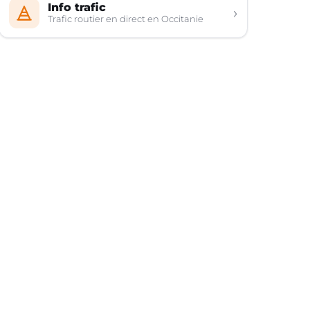
Info trafic
›
Trafic routier en direct en Occitanie