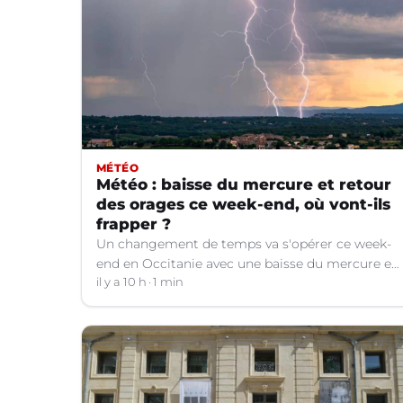
MÉTÉO
Météo : baisse du mercure et retour
des orages ce week-end, où vont-ils
frapper ?
Un changement de temps va s'opérer ce week-
end en Occitanie avec une baisse du mercure et
le retour d'orages dans certains départements.
il y a 10 h
1 min