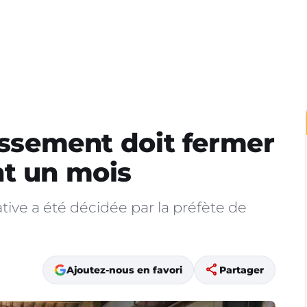
lissement doit fermer
nt un mois
ive a été décidée par la préfète de
share
Ajoutez-nous en favori
Partager