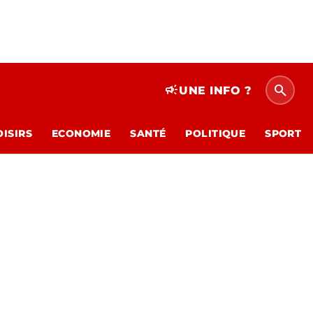
search
campaign
UNE INFO ?
OISIRS
ECONOMIE
SANTÉ
POLITIQUE
SPORT