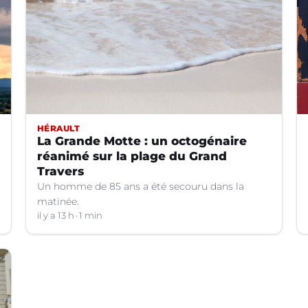
HÉRAULT
La Grande Motte : un octogénaire
réanimé sur la plage du Grand
Travers
Un homme de 85 ans a été secouru dans la
matinée.
il y a 13 h
1 min