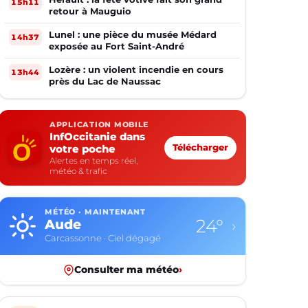
15h11
retour à Mauguio
Lunel : une pièce du musée Médard
14h37
exposée au Fort Saint-André
Lozère : un violent incendie en cours
13h44
près du Lac de Naussac
APPLICATION MOBILE
InfOccitanie dans
votre poche
Télécharger
Alertes en temps réel,
météo & trafic
MÉTÉO · MAINTENANT
13°
Aveyron
›
Rodez · Ciel dégagé
Consulter ma météo
›