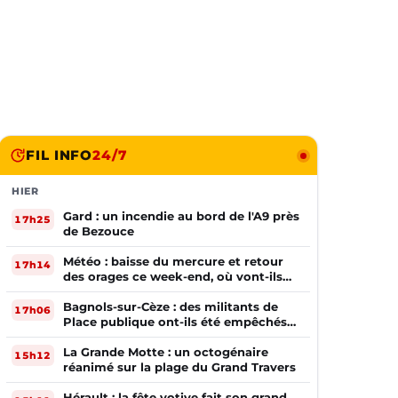
FIL INFO
24/7
HIER
Gard : un incendie au bord de l'A9 près
17h25
de Bezouce
Météo : baisse du mercure et retour
17h14
des orages ce week-end, où vont-ils
frapper ?
Bagnols-sur-Cèze : des militants de
17h06
Place publique ont-ils été empêchés
de tracter par la mairie ?
La Grande Motte : un octogénaire
15h12
réanimé sur la plage du Grand Travers
Hérault : la fête votive fait son grand