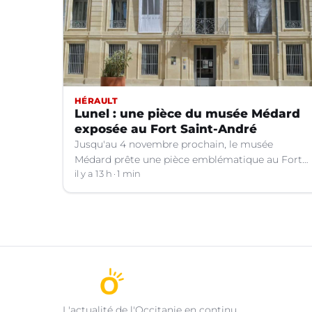
HÉRAULT
Lunel : une pièce du musée Médard
exposée au Fort Saint-André
Jusqu'au 4 novembre prochain, le musée
Médard prête une pièce emblématique au Fort
Saint-André à Villeneuve-lez-Avignon (Gard).
il y a 13 h
1 min
L'actualité de l'Occitanie en continu