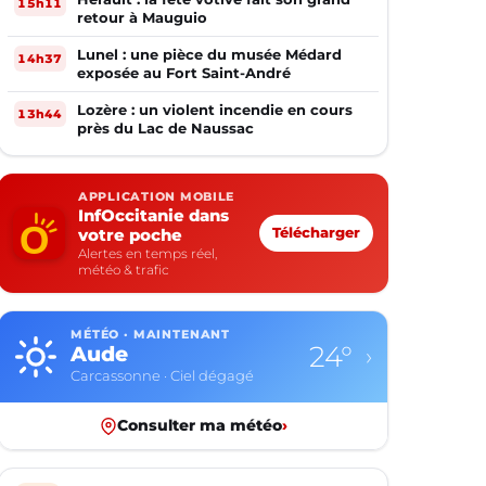
15h11
retour à Mauguio
Lunel : une pièce du musée Médard
14h37
exposée au Fort Saint-André
Lozère : un violent incendie en cours
13h44
près du Lac de Naussac
APPLICATION MOBILE
InfOccitanie dans
votre poche
Télécharger
Alertes en temps réel,
météo & trafic
MÉTÉO · MAINTENANT
24°
Aude
›
Carcassonne · Ciel dégagé
Consulter ma météo
›