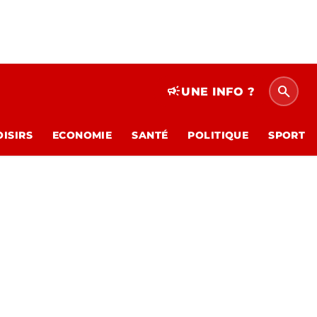
search
campaign
UNE INFO ?
OISIRS
ECONOMIE
SANTÉ
POLITIQUE
SPORT