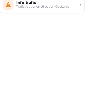
Info trafic
›
Trafic routier en direct en Occitanie