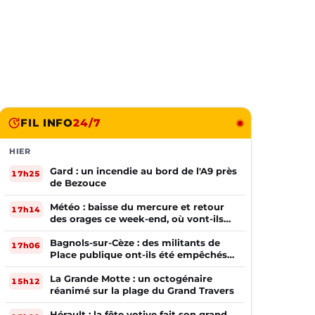
FIL INFO
24/7
HIER
Gard : un incendie au bord de l'A9 près
17h25
de Bezouce
Météo : baisse du mercure et retour
17h14
des orages ce week-end, où vont-ils
frapper ?
Bagnols-sur-Cèze : des militants de
17h06
Place publique ont-ils été empêchés
de tracter par la mairie ?
La Grande Motte : un octogénaire
15h12
réanimé sur la plage du Grand Travers
Hérault : la fête votive fait son grand