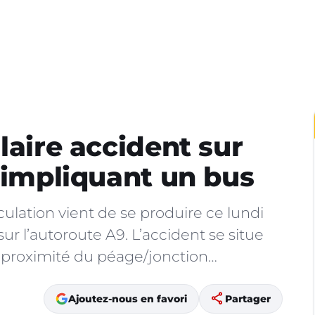
laire accident sur
r impliquant un bus
culation vient de se produire ce lundi
, sur l’autoroute A9. L’accident se situe
à proximité du péage/jonction…
share
Ajoutez-nous en favori
Partager