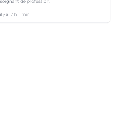
soignant de profession.
il y a 17 h
1 min