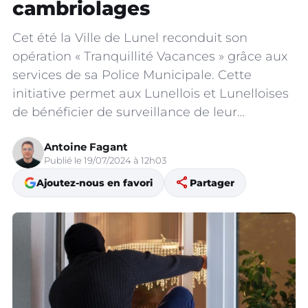
cambriolages
Cet été la Ville de Lunel reconduit son
opération « Tranquillité Vacances » grâce aux
services de sa Police Municipale. Cette
initiative permet aux Lunellois et Lunelloises
de bénéficier de surveillance de leur…
Antoine Fagant
Publié le 19/07/2024 à 12h03
share
Ajoutez-nous en favori
Partager