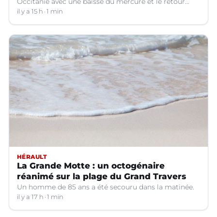
Occitanie avec une baisse du mercure et le retour
d'orages dans certains départements.
il y a 15 h
1 min
HÉRAULT
La Grande Motte : un octogénaire
réanimé sur la plage du Grand Travers
Un homme de 85 ans a été secouru dans la matinée.
il y a 17 h
1 min