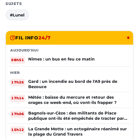
SUJETS
#Lunel
FIL INFO
24/7
AUJOURD'HUI
Nîmes : un bus en feu ce matin
08h51
HIER
Gard : un incendie au bord de l'A9 près de
17h25
Bezouce
Météo : baisse du mercure et retour des
17h14
orages ce week-end, où vont-ils frapper ?
Bagnols-sur-Cèze : des militants de Place
17h06
publique ont-ils été empêchés de tracter par
la mairie ?
La Grande Motte : un octogénaire réanimé sur
15h12
la plage du Grand Travers