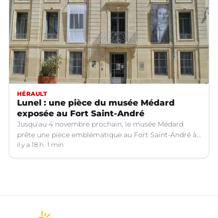
HÉRAULT
Lunel : une pièce du musée Médard
exposée au Fort Saint-André
Jusqu'au 4 novembre prochain, le musée Médard
prête une pièce emblématique au Fort Saint-André à
Villeneuve-lez-Avignon (Gard).
il y a 18 h
1 min