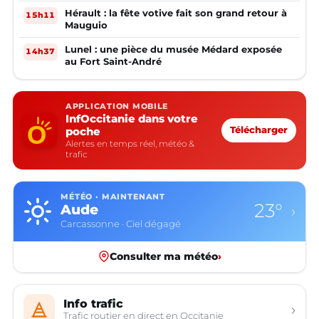
Hérault : la fête votive fait son grand retour à
15h11
Mauguio
Lunel : une pièce du musée Médard exposée
14h37
au Fort Saint-André
APPLICATION MOBILE
InfOccitanie dans votre
poche
Télécharger
Alertes en temps réel, météo &
trafic
MÉTÉO · MAINTENANT
23°
Aude
›
Carcassonne · Ciel dégagé
Consulter ma météo
›
Info trafic
›
Trafic routier en direct en Occitanie