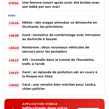
Une femme meurt après avoir été brûlée avec
07h04
son bébé par son mari
HIER
Météo : des orages attendus ce dimanche en
17h10
Occitanie, les prévisions
Gard : tentative de cambriolage avec intrusion
16h39
au domicile à Sauzet
Narbonne : deux nouveaux véhicules de
16h10
secours pour les pompiers
A75 : incendie dans le tunnel de l'Escalette,
15h17
trafic à l'arrêt
Gard : un épisode de pollution est en cours à
14h37
la Roque-sur-Cèze
Gard : une retraite bien méritée pour Lenka,
12h02
chien policier
APPLICATION MOBILE
InfOccitanie dans votre