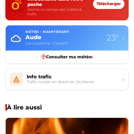
poche
Télécharger
Alertes en temps réel, météo &
trafic
MÉTÉO · MAINTENANT
23°
Aude
›
Carcassonne · Couvert
Consulter ma météo
›
Info trafic
›
Trafic routier en direct en Occitanie
À lire aussi