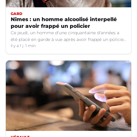
GARD
Nîmes : un homme alcoolisé interpellé
pour avoir frappé un policier
Ce jeudi, un homme d'une cinquantaine d'années a
été placé en garde à vue après avoir frappé un policier
hors service à Nîmes (Gard).
il y a 1 j
1 min