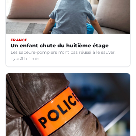
FRANCE
Un enfant chute du huitième étage
Les sapeurs-pompiers n'ont pas réussi à le sauver.
il y a 21 h
1 min