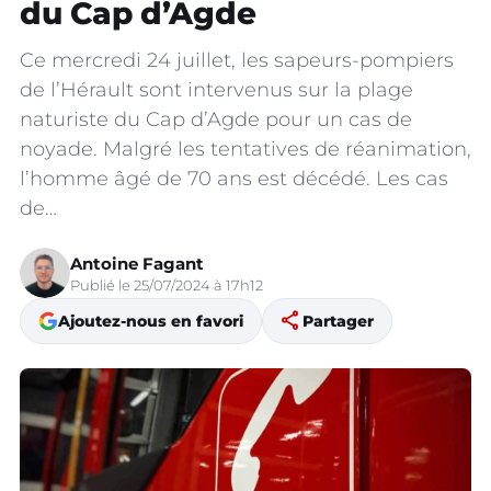
du Cap d’Agde
Ce mercredi 24 juillet, les sapeurs-pompiers
de l’Hérault sont intervenus sur la plage
naturiste du Cap d’Agde pour un cas de
noyade. Malgré les tentatives de réanimation,
l’homme âgé de 70 ans est décédé. Les cas
de…
Antoine Fagant
Publié le 25/07/2024 à 17h12
share
Ajoutez-nous en favori
Partager