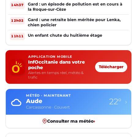
Gard : un épisode de pollution est en cours à
14h37
la Roque-sur-Cèze
Gard : une retraite bien méritée pour Lenka,
12h02
chien policier
Un enfant chute du huitième étage
11h11
APPLICATION MOBILE
InfOccitanie dans votre
poche
Télécharger
Alertes en temps réel, météo &
trafic
MÉTÉO · MAINTENANT
22°
Aude
›
Carcassonne · Couvert
Consulter ma météo
›