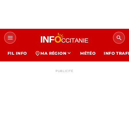
menu
search
expand_more
location_on
FIL INFO
MA RÉGION
MÉTÉO
INFO TRAF
PUBLICITÉ