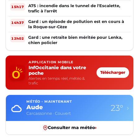
A75 : incendie dans le tunnel de l'Escalette,
15h17
trafic à l'arrêt
Gard : un épisode de pollution est en cours à
14h37
la Roque-sur-Cèze
Gard : une retraite bien méritée pour Lenka,
12h02
chien policier
APPLICATION MOBILE
InfOccitanie dans votre
poche
Télécharger
Alertes en temps réel, météo &
trafic
MÉTÉO · MAINTENANT
23°
Aude
›
Carcassonne · Couvert
Consulter ma météo
›