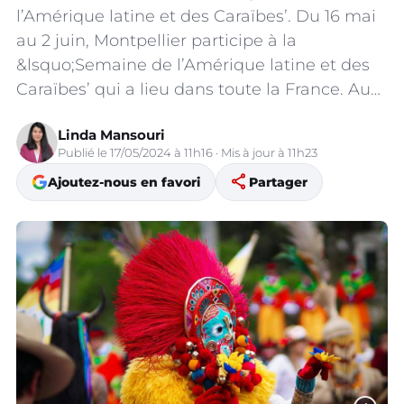
l’Amérique latine et des Caraïbes’. Du 16 mai
au 2 juin, Montpellier participe à la
&lsquo;Semaine de l’Amérique latine et des
Caraïbes’ qui a lieu dans toute la France. Au…
Linda Mansouri
Publié le 17/05/2024 à 11h16 · Mis à jour à 11h23
share
Ajoutez-nous en favori
Partager