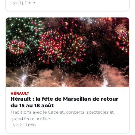
Villeneuve-lez-Avignon (Gard).
il y a 1 j
1 min
HÉRAULT
Hérault : la fête de Marseillan de retour
du 15 au 18 août
Traditions avec le Capelet, concerts, spectacles et
grand feu d’artifice...
il y a 2 j
1 min