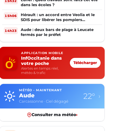
15h32
dans les écoles ?
Hérault : un accord entre Veolia et le
15h06
SDIS pour libérer les pompiers
volontaires
Aude : deux bars de plage à Leucate
14h23
fermés par le préfet
APPLICATION MOBILE
InfOccitanie dans
votre poche
Télécharger
Alertes en temps réel,
météo & trafic
MÉTÉO · MAINTENANT
22°
Aude
›
Carcassonne · Ciel dégagé
Consulter ma météo
›