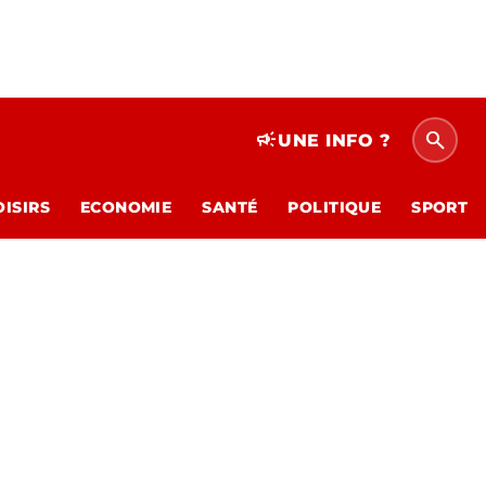
search
campaign
UNE INFO ?
OISIRS
ECONOMIE
SANTÉ
POLITIQUE
SPORT