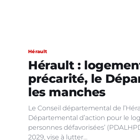
Hérault
Hérault : logemen
précarité, le Dép
les manches
Le Conseil départemental de l’Hér
Départemental d’action pour le l
personnes défavorisées’ (PDALHPD).
2029, vise à lutter…