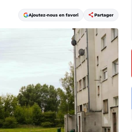
share
Ajoutez-nous en favori
Partager