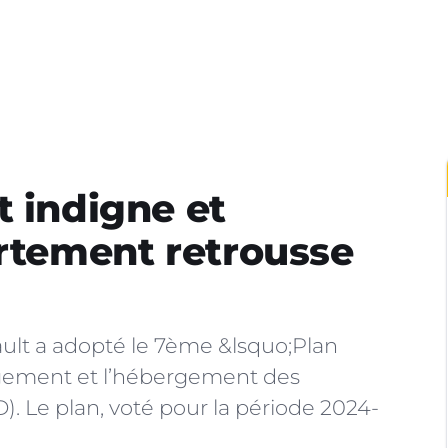
t indigne et
artement retrousse
ault a adopté le 7ème &lsquo;Plan
ogement et l’hébergement des
 Le plan, voté pour la période 2024-