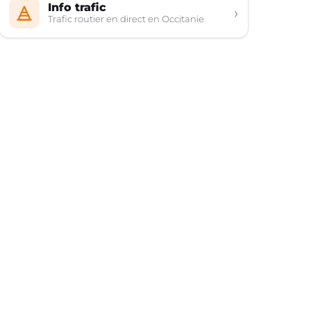
Info trafic
›
Trafic routier en direct en Occitanie