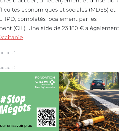
tures d’accueil, d’hébergement et d’insertion
ficultés économiques et sociales (MDES) et
ALHPD, complétés localement par les
nt (CIL). Une aide de 23 180 € a également
Occitanie
.
UBLICITÉ
UBLICITÉ