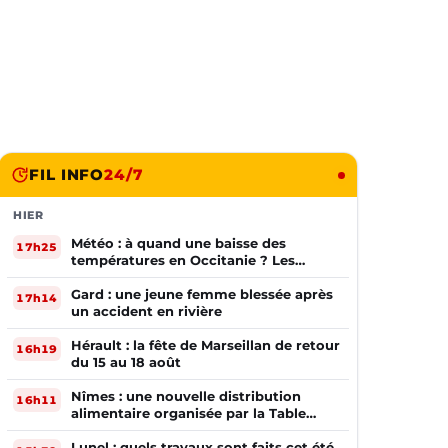
FIL INFO
24/7
HIER
Météo : à quand une baisse des
17h25
températures en Occitanie ? Les
prévisions
Gard : une jeune femme blessée après
17h14
un accident en rivière
Hérault : la fête de Marseillan de retour
16h19
du 15 au 18 août
Nîmes : une nouvelle distribution
16h11
alimentaire organisée par la Table
Ouverte
Lunel : quels travaux sont faits cet été