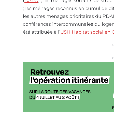
(
DALO
) ; les ménages sortants de struc
; les ménages reconnus en cumul de dif
les autres ménages prioritaires du PD
conférences intercommunales du logeme
été attribuée à l’
USH Habitat social en 
P
P