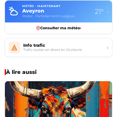
MÉTÉO · MAINTENANT
21°
Aveyron
›
Rodez · Partiellement nuageux
Consulter ma météo
›
Info trafic
›
Trafic routier en direct en Occitanie
À lire aussi