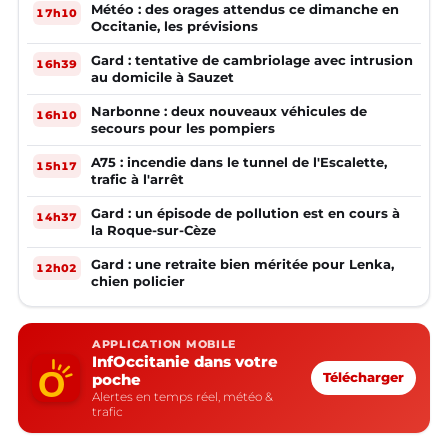
Météo : des orages attendus ce dimanche en
17h10
Occitanie, les prévisions
Gard : tentative de cambriolage avec intrusion
16h39
au domicile à Sauzet
Narbonne : deux nouveaux véhicules de
16h10
secours pour les pompiers
A75 : incendie dans le tunnel de l'Escalette,
15h17
trafic à l'arrêt
Gard : un épisode de pollution est en cours à
14h37
la Roque-sur-Cèze
Gard : une retraite bien méritée pour Lenka,
12h02
chien policier
APPLICATION MOBILE
InfOccitanie dans votre
poche
Télécharger
Alertes en temps réel, météo &
trafic