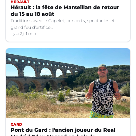
HÉRAULT
Hérault : la fête de Marseillan de retour
du 15 au 18 août
Traditions avec le Capelet, concerts, spectacles et
grand feu d’artifice...
il y a 2 j
1 min
GARD
Pont du Gard : l'ancien joueur du Real