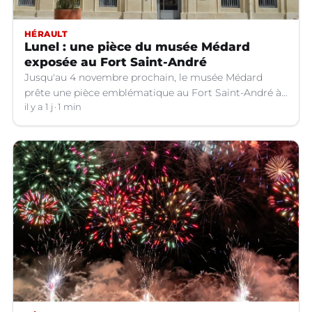
HÉRAULT
Lunel : une pièce du musée Médard
exposée au Fort Saint-André
Jusqu'au 4 novembre prochain, le musée Médard
prête une pièce emblématique au Fort Saint-André à
Villeneuve-lez-Avignon (Gard).
il y a 1 j
1 min