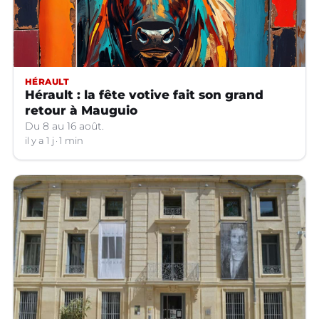
HÉRAULT
Hérault : la fête votive fait son grand
retour à Mauguio
Du 8 au 16 août.
il y a 1 j
1 min