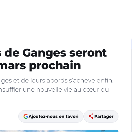
es de Ganges seront
 mars prochain
nges et de leurs abords s’achève enfin.
nsuffler une nouvelle vie au cœur du
share
Ajoutez-nous en favori
Partager