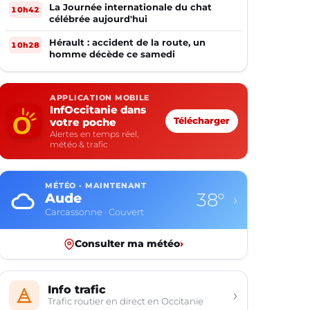
La Journée internationale du chat
10h42
célébrée aujourd'hui
Hérault : accident de la route, un
10h28
homme décède ce samedi
APPLICATION MOBILE
InfOccitanie dans
votre poche
Télécharger
Alertes en temps réel,
météo & trafic
MÉTÉO · MAINTENANT
38°
Aude
›
Carcassonne · Couvert
Consulter ma météo
›
Info trafic
›
Trafic routier en direct en Occitanie