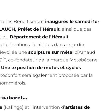
Charles Benoît seront
inaugurés le samedi 1er
LAUCH, Préfet de l’Hérault
, ainsi que des
t du
Département de l’Hérault
.
 d’animations familiales dans le jardin
dévoilée une
sculpture sur métal
d’Arnaud
T, co-fondateur de la marque Motobécane
.
Une exposition de motos et cyclos
oconfort sera également proposée par la
sommiérois.
ni-cabaret…
re
(Kalingo) et l’intervention d’
artistes de