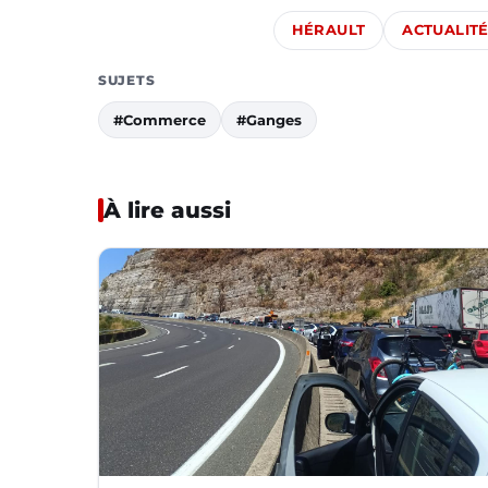
HÉRAULT
ACTUALIT
SUJETS
#Commerce
#Ganges
À lire aussi