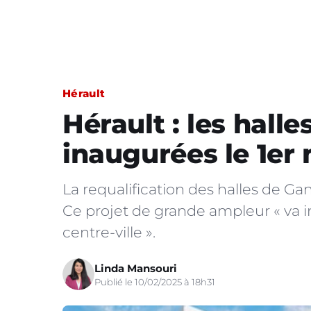
Hérault
Hérault : les hall
inaugurées le 1er
La requalification des halles de Ga
Ce projet de grande ampleur « va i
centre-ville ».
Linda Mansouri
Publié le 10/02/2025 à 18h31