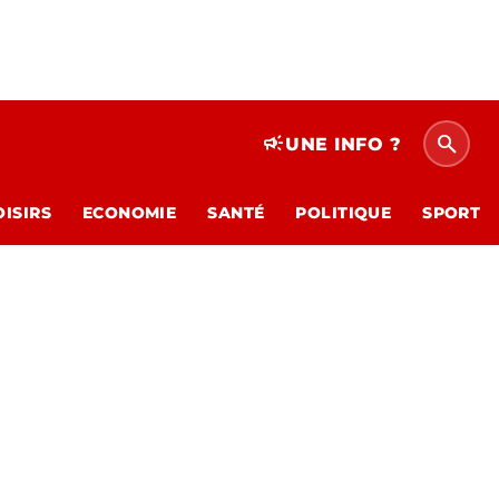
search
campaign
UNE INFO ?
OISIRS
ECONOMIE
SANTÉ
POLITIQUE
SPORT