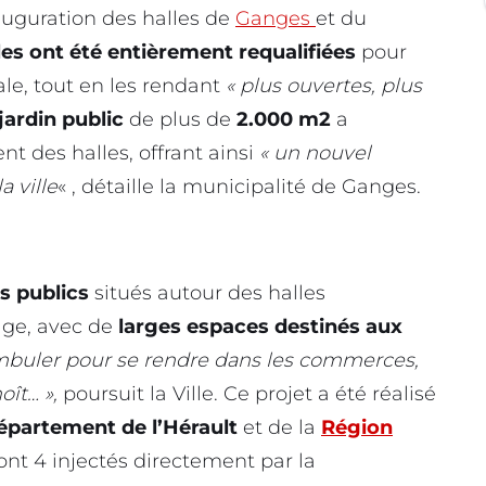
auguration des halles de
Ganges
et du
les ont été entièrement requalifiées
pour
ale, tout en les rendant
« plus ouvertes, plus
jardin public
de plus de
2.000 m2
a
t des halles, offrant ainsi
« un nouvel
a ville
« , détaille la municipalité de Ganges.
s publics
situés autour des halles
age, avec de
larges espaces destinés aux
ambuler pour se rendre dans les commerces,
oît… »,
poursuit la Ville. Ce projet a été réalisé
épartement de l’Hérault
et de la
Région
dont 4 injectés directement par la