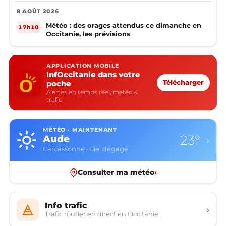
8 AOÛT 2026
Météo : des orages attendus ce dimanche en
17h10
Occitanie, les prévisions
APPLICATION MOBILE
InfOccitanie dans votre
poche
Télécharger
Alertes en temps réel, météo &
trafic
MÉTÉO · MAINTENANT
23°
Aude
›
Carcassonne · Ciel dégagé
Consulter ma météo
›
Info trafic
›
Trafic routier en direct en Occitanie