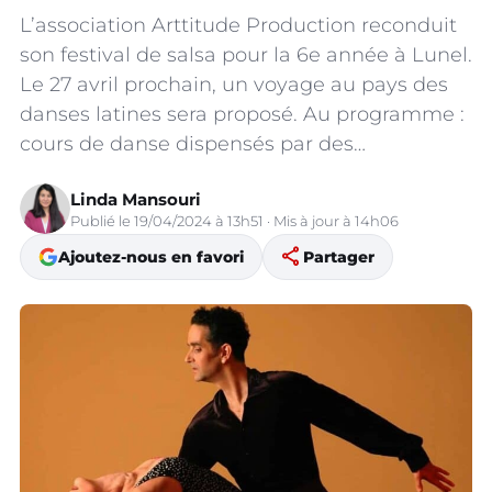
L’association Arttitude Production reconduit
son festival de salsa pour la 6e année à Lunel.
Le 27 avril prochain, un voyage au pays des
danses latines sera proposé. Au programme :
cours de danse dispensés par des…
Linda Mansouri
Publié le 19/04/2024 à 13h51 · Mis à jour à 14h06
share
Ajoutez-nous en favori
Partager