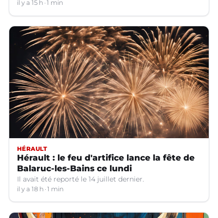
(Hérault).
il y a 15 h
1 min
HÉRAULT
Hérault : le feu d'artifice lance la fête de
Balaruc-les-Bains ce lundi
Il avait été reporté le 14 juillet dernier.
il y a 18 h
1 min