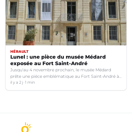
HÉRAULT
Lunel : une pièce du musée Médard
exposée au Fort Saint-André
Jusqu'au 4 novembre prochain, le musée Médard
prête une pièce emblématique au Fort Saint-André à
Villeneuve-lez-Avignon (Gard).
il y a 2 j
1 min