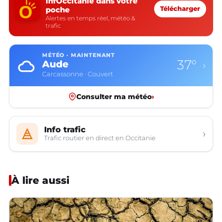
InfOccitanie dans votre
poche
Télécharger
Alertes en temps réel, météo &
trafic
MÉTÉO · MAINTENANT
37°
Aude
›
Carcassonne · Couvert
Consulter ma météo
›
Info trafic
›
Trafic routier en direct en Occitanie
À lire aussi