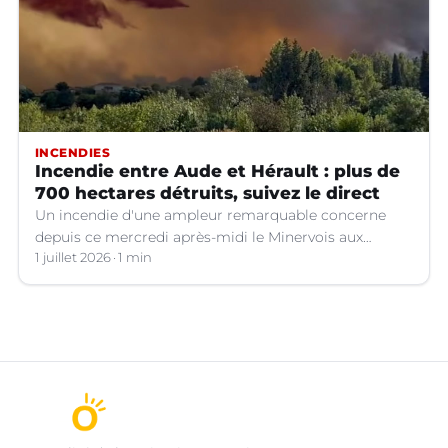
INCENDIES
Incendie entre Aude et Hérault : plus de
700 hectares détruits, suivez le direct
Un incendie d'une ampleur remarquable concerne
depuis ce mercredi après-midi le Minervois aux
confins de l'Aude et de l'Hérault.
1 juillet 2026
1 min