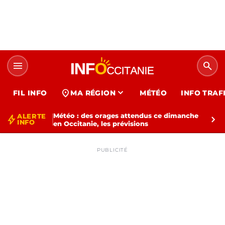
menu
search
expand_more
location_on
FIL INFO
MA RÉGION
MÉTÉO
INFO TRAF
Météo : des orages attendus ce dimanche
ALERTE
bolt
chevron_right
INFO
en Occitanie, les prévisions
PUBLICITÉ