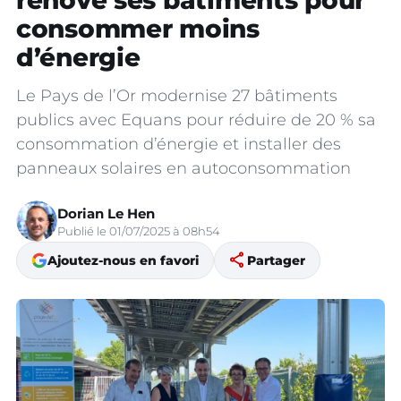
rénove ses bâtiments pour
consommer moins
d’énergie
Le Pays de l’Or modernise 27 bâtiments
publics avec Equans pour réduire de 20 % sa
consommation d’énergie et installer des
panneaux solaires en autoconsommation
Dorian Le Hen
Publié le 01/07/2025 à 08h54
share
Ajoutez-nous en favori
Partager