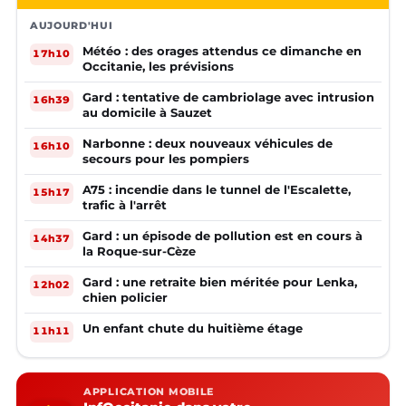
AUJOURD'HUI
Météo : des orages attendus ce dimanche en
17h10
Occitanie, les prévisions
Gard : tentative de cambriolage avec intrusion
16h39
au domicile à Sauzet
Narbonne : deux nouveaux véhicules de
16h10
secours pour les pompiers
A75 : incendie dans le tunnel de l'Escalette,
15h17
trafic à l'arrêt
Gard : un épisode de pollution est en cours à
14h37
la Roque-sur-Cèze
Gard : une retraite bien méritée pour Lenka,
12h02
chien policier
Un enfant chute du huitième étage
11h11
APPLICATION MOBILE