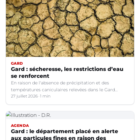
GARD
Gard : sécheresse, les restrictions d’eau
se renforcent
En raison de l'absence de précipitation et des
températures caniculaires relevées dans le Gard
depuis le 1er juillet, la situation hydrologique du
27 juillet 2026
1 min
département s'aggrave.
AGENDA
Gard : le département placé en alerte
aux particules fines en raison des