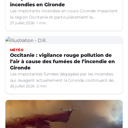
incendies en Gironde
Les importants incendies en cours Gironde impactent
la région Occitanie et particulièrement le
département du Gard. Les fumées générées par ces
27 juillet 2026
1 min
feux entraînent une dégradation de la qualité de l’air
en raison des concentrations de particules en
suspension (PM10) atteignent des niveaux
préoccupants.
MÉTÉO
Occitanie : vigilance rouge pollution de
l’air à cause des fumées de l’incendie en
Gironde
Les importantes fumées dégagées par les incendies
qui ravagent actuellement la Gironde continuent de
se propager vers le sud-est de la France.
26 juillet 2026
2 min